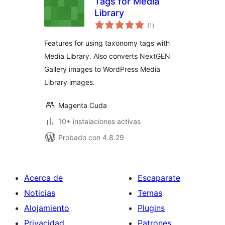
Tags for Media
Library
valoraciones
(1
)
en
total
Features for using taxonomy tags with
Media Library. Also converts NextGEN
Gallery images to WordPress Media
Library images.
Magenta Cuda
10+ instalaciones activas
Probado con 4.8.29
Acerca de
Escaparate
Noticias
Temas
Alojamiento
Plugins
Privacidad
Patrones