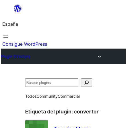
Saltar
al
España
contenido
Consigue WordPress
Plugin Directory
Buscar
Todos
Community
Commercial
Etiqueta del plugin:
convertor