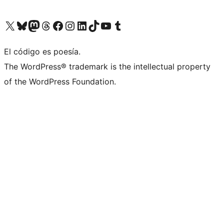
Visita nuestra cuenta de X (anteriormente Twitter)
Visita nuestra cuenta de Bluesky
Visita nuestra cuenta de Mastodon
Visita nuestra cuenta de Threads
Visita nuestra página de Facebook
Visita nuestra cuenta de Instagram
Visita nuestra cuenta de LinkedIn
Visita nuestra cuenta de TikTok
Visita nuestro canal de YouTube
Visita nuestra cuenta de Tumblr
El código es poesía.
The WordPress® trademark is the intellectual property
of the WordPress Foundation.