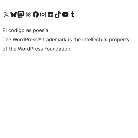
Visita nuestra cuenta de X (anteriormente Twitter)
Visita nuestra cuenta de Bluesky
Visita nuestra cuenta de Mastodon
Visita nuestra cuenta de Threads
Visita nuestra página de Facebook
Visita nuestra cuenta de Instagram
Visita nuestra cuenta de LinkedIn
Visita nuestra cuenta de TikTok
Visita nuestro canal de YouTube
Visita nuestra cuenta de Tumblr
El código es poesía.
The WordPress® trademark is the intellectual property
of the WordPress Foundation.