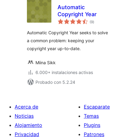
Automatic
Copyright Year
valoraciones
(9
)
en
total
Automatic Copyright Year seeks to solve
a common problem: keeping your
copyright year up-to-date.
Miina Sikk
6.000+ instalaciones activas
Probado con 5.2.24
Acerca de
Escaparate
Noticias
Temas
Alojamiento
Plugins
Privacidad
Patrones