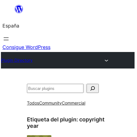
Saltar
al
España
contenido
Consigue WordPress
Plugin Directory
Buscar
Todos
Community
Commercial
Etiqueta del plugin:
copyright
year