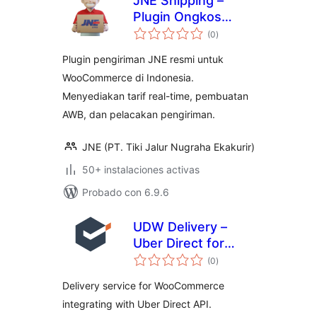
JNE Shipping –
Plugin Ongkos
valoraciones
Kirim Resmi Untuk
(0
)
en
total
WooCommerce
Plugin pengiriman JNE resmi untuk
WooCommerce di Indonesia.
Menyediakan tarif real-time, pembuatan
AWB, dan pelacakan pengiriman.
JNE (PT. Tiki Jalur Nugraha Ekakurir)
50+ instalaciones activas
Probado con 6.9.6
UDW Delivery –
Uber Direct for
valoraciones
WooCommerce
(0
)
en
total
Delivery service for WooCommerce
integrating with Uber Direct API.