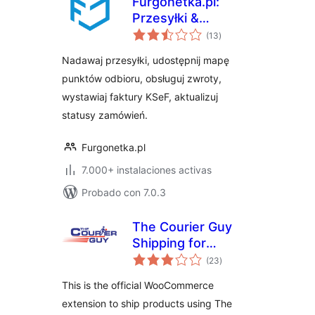
Furgonetka.pl:
Przesyłki &
valoraciones
Narzędzia e-
(13
)
en
total
commerce
Nadawaj przesyłki, udostępnij mapę
punktów odbioru, obsługuj zwroty,
wystawiaj faktury KSeF, aktualizuj
statusy zamówień.
Furgonetka.pl
7.000+ instalaciones activas
Probado con 7.0.3
The Courier Guy
Shipping for
valoraciones
WooCommerce
(23
)
en
total
This is the official WooCommerce
extension to ship products using The