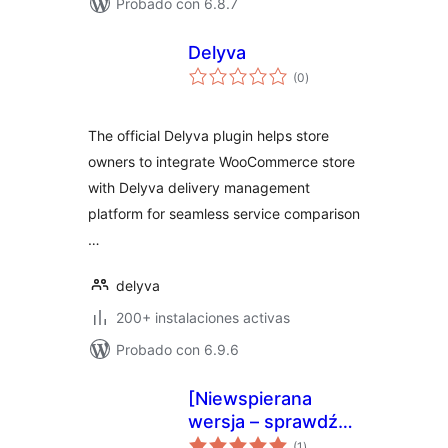
Probado con 6.8.7
Delyva
valoraciones
(0
)
en
total
The official Delyva plugin helps store
owners to integrate WooCommerce store
with Delyva delivery management
platform for seamless service comparison
…
delyva
200+ instalaciones activas
Probado con 6.9.6
[Niewspierana
wersja – sprawdź
valoraciones
nową] epaka.pl –
(1
)