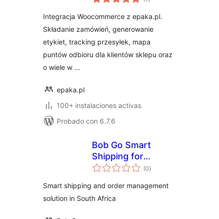
en
total
Integracja z
Integracja Woocommerce z epaka.pl.
WooCommerce
Składanie zamówień, generowanie
etykiet, tracking przesyłek, mapa
puntów odbioru dla klientów sklepu oraz
o wiele w …
epaka.pl
100+ instalaciones activas
Probado con 6.7.6
Bob Go Smart
Shipping for
valoraciones
WooCommerce
(0
)
en
total
Smart shipping and order management
solution in South Africa