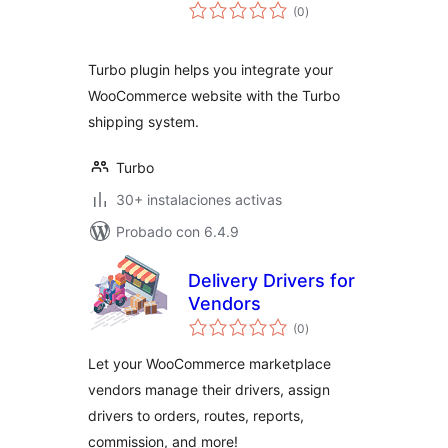
valoraciones
(0
)
en
total
Turbo plugin helps you integrate your
WooCommerce website with the Turbo
shipping system.
Turbo
30+ instalaciones activas
Probado con 6.4.9
Delivery Drivers for
Vendors
valoraciones
(0
)
en
total
Let your WooCommerce marketplace
vendors manage their drivers, assign
drivers to orders, routes, reports,
commission, and more!