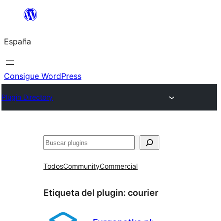
Saltar
al
España
contenido
Consigue WordPress
Plugin Directory
Buscar
Todos
Community
Commercial
Etiqueta del plugin:
courier