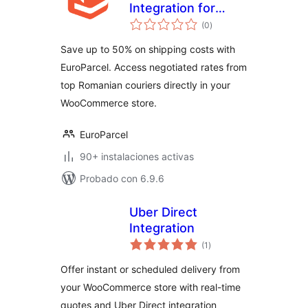
Integration for
valoraciones
WooCommerce
(0
)
en
total
Save up to 50% on shipping costs with
EuroParcel. Access negotiated rates from
top Romanian couriers directly in your
WooCommerce store.
EuroParcel
90+ instalaciones activas
Probado con 6.9.6
Uber Direct
Integration
valoraciones
(1
)
en
total
Offer instant or scheduled delivery from
your WooCommerce store with real-time
quotes and Uber Direct integration