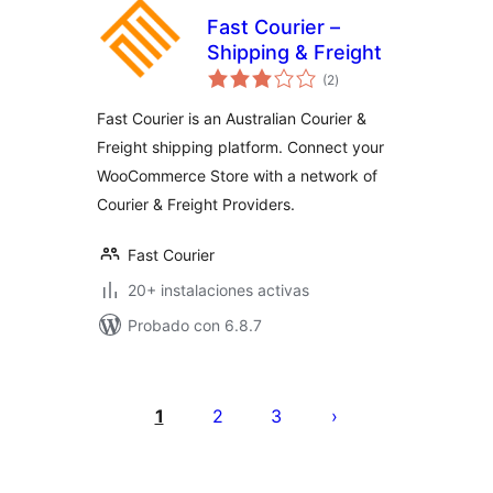
Fast Courier –
Shipping & Freight
valoraciones
(2
)
en
total
Fast Courier is an Australian Courier &
Freight shipping platform. Connect your
WooCommerce Store with a network of
Courier & Freight Providers.
Fast Courier
20+ instalaciones activas
Probado con 6.8.7
Paginación
de
1
2
3
entradas