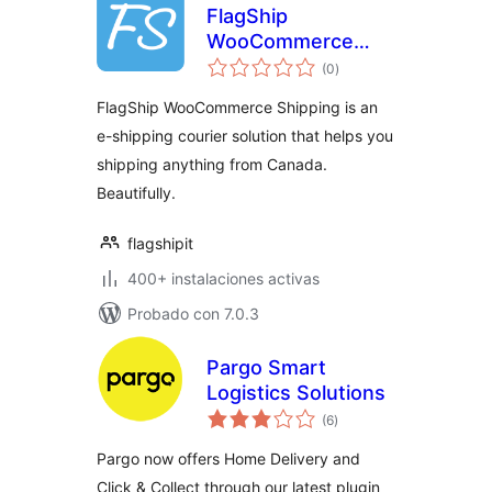
FlagShip
WooCommerce
valoraciones
Shipping
(0
)
en
total
FlagShip WooCommerce Shipping is an
e-shipping courier solution that helps you
shipping anything from Canada.
Beautifully.
flagshipit
400+ instalaciones activas
Probado con 7.0.3
Pargo Smart
Logistics Solutions
valoraciones
(6
)
en
total
Pargo now offers Home Delivery and
Click & Collect through our latest plugin