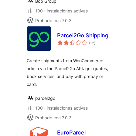
Bob Group
100+ instalaciones activas
Probado con 7.0.3
Parcel2Go Shipping
valoraciones
(12
)
en
total
Create shipments from WooCommerce
admin via the Parcel2Go API: get quotes,
book services, and pay with prepay or
card.
parcel2go
100+ instalaciones activas
Probado con 7.0.3
EuroParcel