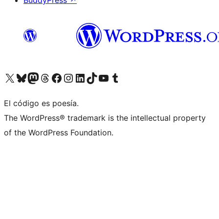
BuddyPress
↗
Visita nuestra cuenta de X (anteriormente Twitter)
Visita nuestra cuenta de Bluesky
Visita nuestra cuenta de Mastodon
Visita nuestra cuenta de Threads
Visita nuestra página de Facebook
Visita nuestra cuenta de Instagram
Visita nuestra cuenta de LinkedIn
Visita nuestra cuenta de TikTok
Visita nuestro canal de YouTube
Visita nuestra cuenta de Tumblr
El código es poesía.
The WordPress® trademark is the intellectual property
of the WordPress Foundation.