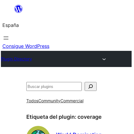
Saltar
al
España
contenido
Consigue WordPress
Plugin Directory
Buscar
Todos
Community
Commercial
Etiqueta del plugin:
coverage