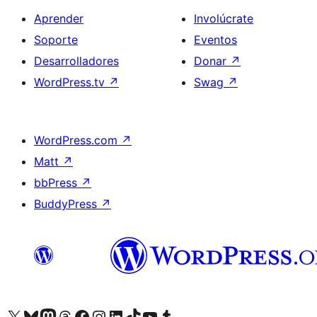
Aprender
Involúcrate
Soporte
Eventos
Desarrolladores
Donar
↗
WordPress.tv
↗
Swag
↗
WordPress.com
↗
Matt
↗
bbPress
↗
BuddyPress
↗
Visita nuestra cuenta de X (anteriormente Twitter)
Visita nuestra cuenta de Bluesky
Visita nuestra cuenta de Mastodon
Visita nuestra cuenta de Threads
Visita nuestra página de Facebook
Visita nuestra cuenta de Instagram
Visita nuestra cuenta de LinkedIn
Visita nuestra cuenta de TikTok
Visita nuestro canal de YouTube
Visita nuestra cuenta de Tumblr