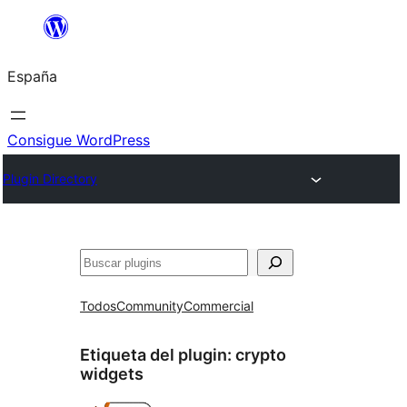
Saltar
al
España
contenido
Consigue WordPress
Plugin Directory
Buscar
Todos
Community
Commercial
Etiqueta del plugin:
crypto
widgets