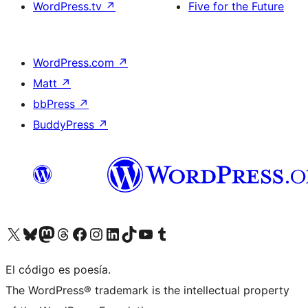
WordPress.tv
↗
Five for the Future
WordPress.com
↗
Matt
↗
bbPress
↗
BuddyPress
↗
Visita nuestra cuenta de X (anteriormente Twitter)
Visita nuestra cuenta de Bluesky
Visita nuestra cuenta de Mastodon
Visita nuestra cuenta de Threads
Visita nuestra página de Facebook
Visita nuestra cuenta de Instagram
Visita nuestra cuenta de LinkedIn
Visita nuestra cuenta de TikTok
Visita nuestro canal de YouTube
Visita nuestra cuenta de Tumblr
El código es poesía.
The WordPress® trademark is the intellectual property