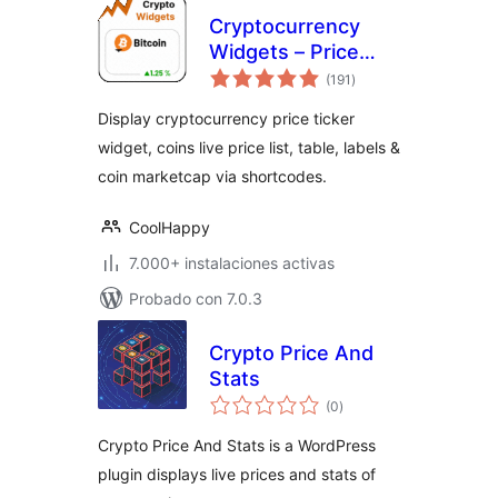
Cryptocurrency
Widgets – Price
valoraciones
Ticker & Coins List
(191
)
en
total
Display cryptocurrency price ticker
widget, coins live price list, table, labels &
coin marketcap via shortcodes.
CoolHappy
7.000+ instalaciones activas
Probado con 7.0.3
Crypto Price And
Stats
valoraciones
(0
)
en
total
Crypto Price And Stats is a WordPress
plugin displays live prices and stats of