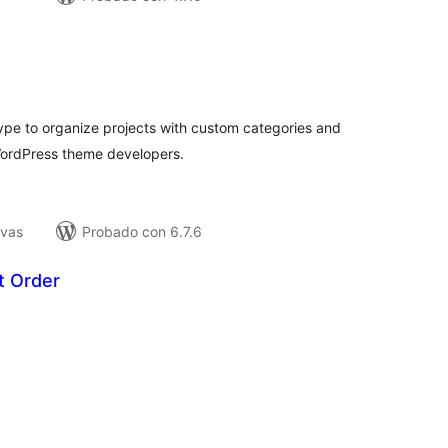
loraciones
n
tal
type to organize projects with custom categories and
 WordPress theme developers.
ivas
Probado con 6.7.6
t Order
loraciones
n
tal