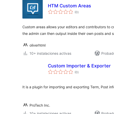
HTM Custom Areas
valoraciones
(0
)
en
total
Custom areas allows your editors and contributors to 
the admin can then output inside their own posts and 
oliverhtml
10+ instalaciones activas
Probado
Custom Importer & Exporter
valoraciones
(0
)
en
total
It is a plugin for importing and exporting Term, Post in
ProTech Inc.
10+ instalaciones activas
Probad