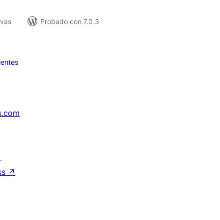
ivas
Probado con 7.0.3
ientes
s.com
↗
ss
↗