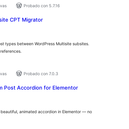
ivas
Probado con 5.7.16
site CPT Migrator
loraciones
n
tal
t types between WordPress Multisite subsites.
 references.
ivas
Probado con 7.0.3
 Post Accordion for Elementor
loraciones
n
tal
 beautiful, animated accordion in Elementor — no