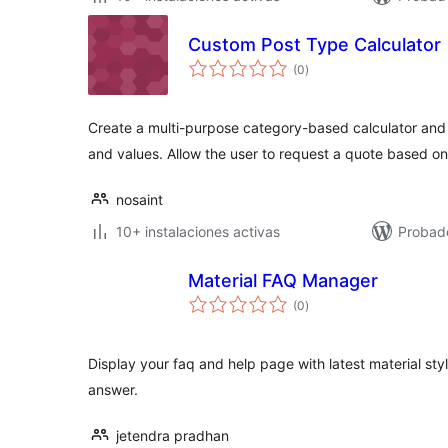
Custom Post Type Calculator
valoraciones
(0
)
en
total
Create a multi-purpose category-based calculator and 
and values. Allow the user to request a quote based on
nosaint
10+ instalaciones activas
Probad
Material FAQ Manager
valoraciones
(0
)
en
total
Display your faq and help page with latest material sty
answer.
jetendra pradhan