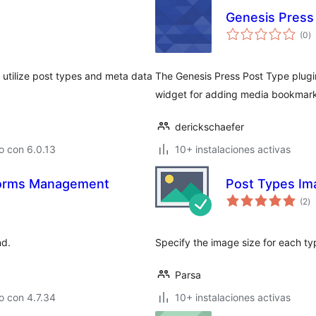
Genesis Press
va
(0
)
e
to
o utilize post types and meta data
The Genesis Press Post Type plugi
widget for adding media bookmark
derickschaefer
o con 6.0.13
10+ instalaciones activas
Forms Management
Post Types Im
va
(2
)
e
to
nd.
Specify the image size for each ty
Parsa
o con 4.7.34
10+ instalaciones activas