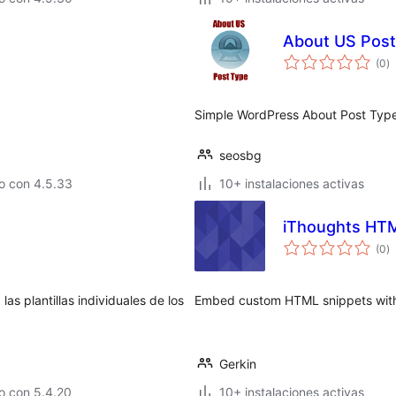
About US Post
va
(0
)
e
to
Simple WordPress About Post Type
seosbg
o con 4.5.33
10+ instalaciones activas
iThoughts HTM
va
(0
)
e
to
as plantillas individuales de los
Embed custom HTML snippets with 
Gerkin
o con 5.4.20
10+ instalaciones activas