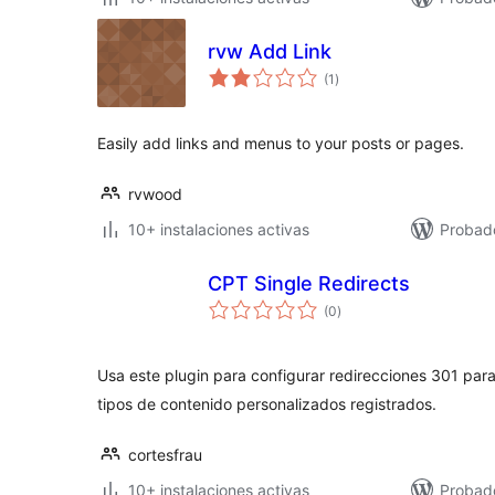
rvw Add Link
valoraciones
(1
)
en
total
Easily add links and menus to your posts or pages.
rvwood
10+ instalaciones activas
Probad
CPT Single Redirects
valoraciones
(0
)
en
total
Usa este plugin para configurar redirecciones 301 para l
tipos de contenido personalizados registrados.
cortesfrau
10+ instalaciones activas
Probad