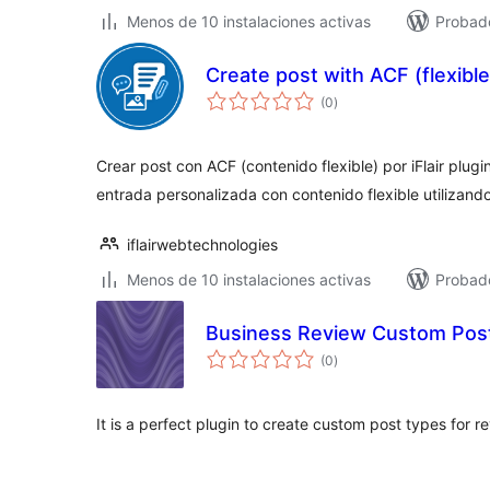
Menos de 10 instalaciones activas
Probad
Create post with ACF (flexibl
valoraciones
(0
)
en
total
Crear post con ACF (contenido flexible) por iFlair plugi
entrada personalizada con contenido flexible utilizand
iflairwebtechnologies
Menos de 10 instalaciones activas
Probado
Business Review Custom Pos
valoraciones
(0
)
en
total
It is a perfect plugin to create custom post types for 