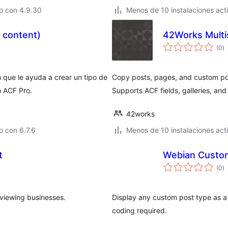
o con 4.9.30
Menos de 10 instalaciones act
e content)
42Works Multi
va
(0
)
e
to
n que le ayuda a crear un tipo de
Copy posts, pages, and custom pos
o ACF Pro.
Supports ACF fields, galleries, and
42works
 con 6.7.6
Menos de 10 instalaciones act
t
Webian Custom
va
(0
)
e
to
reviewing businesses.
Display any custom post type as a
coding required.