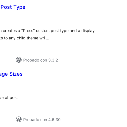
 Post Type
loraciones
n
tal
n creates a "Press" custom post type and a display
s to any child theme wri …
Probado con 3.3.2
age Sizes
loraciones
n
tal
pe of post
Probado con 4.6.30