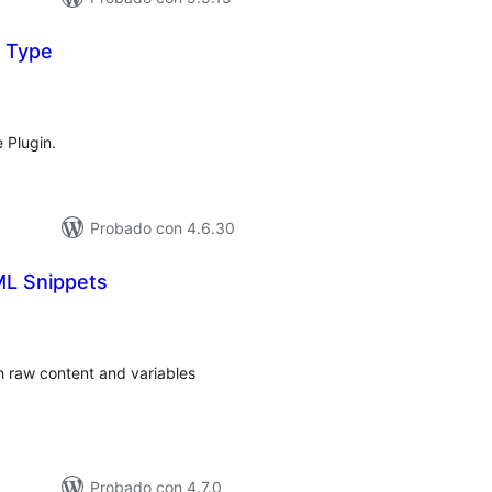
 Type
loraciones
n
tal
 Plugin.
Probado con 4.6.30
L Snippets
loraciones
n
tal
raw content and variables
Probado con 4.7.0