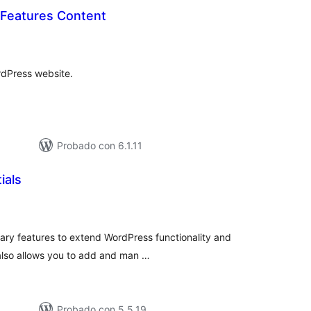
Features Content
loraciones
n
tal
rdPress website.
Probado con 6.1.11
ials
loraciones
n
tal
ary features to extend WordPress functionality and
 also allows you to add and man …
Probado con 5.5.19