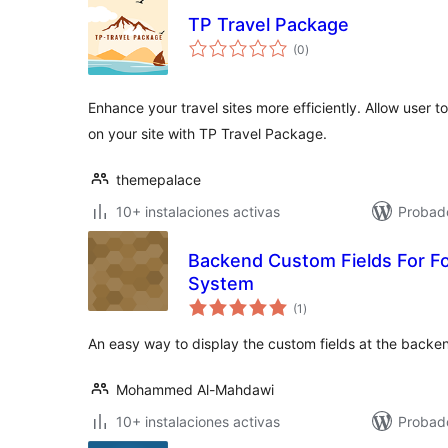
TP Travel Package
valoraciones
(0
)
en
total
Enhance your travel sites more efficiently. Allow user t
on your site with TP Travel Package.
themepalace
10+ instalaciones activas
Probad
Backend Custom Fields For 
System
valoraciones
(1
)
en
total
An easy way to display the custom fields at the backe
Mohammed Al-Mahdawi
10+ instalaciones activas
Probad