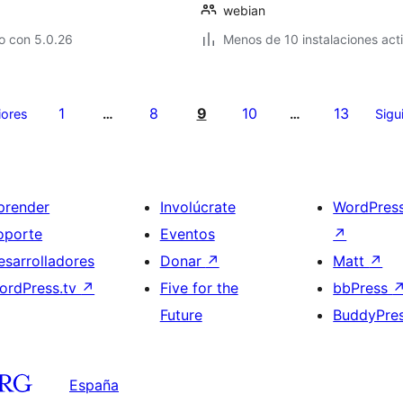
webian
o con 5.0.26
Menos de 10 instalaciones act
1
8
9
10
13
iores
…
…
Sigu
prender
Involúcrate
WordPres
oporte
Eventos
↗
esarrolladores
Donar
↗
Matt
↗
ordPress.tv
↗
Five for the
bbPress
Future
BuddyPre
España