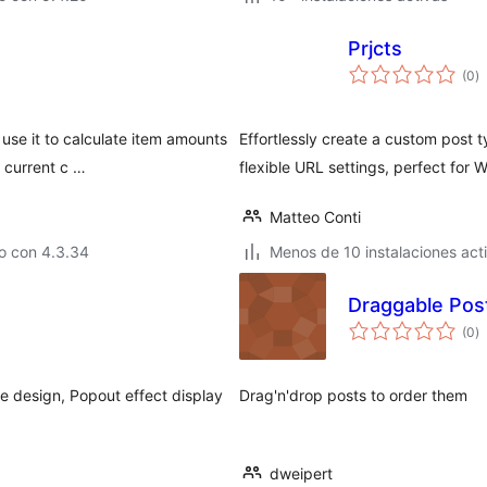
Prjcts
va
(0
)
e
to
use it to calculate item amounts
Effortlessly create a custom post 
 current c …
flexible URL settings, perfect for
Matteo Conti
o con 4.3.34
Menos de 10 instalaciones act
Draggable Pos
va
(0
)
e
to
le design, Popout effect display
Drag'n'drop posts to order them
dweipert