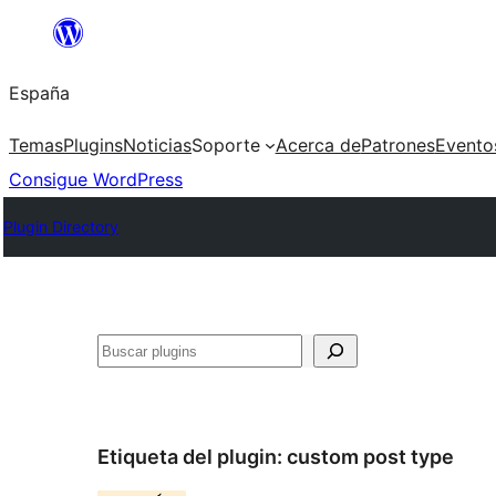
Saltar
al
España
contenido
Temas
Plugins
Noticias
Soporte
Acerca de
Patrones
Evento
Consigue WordPress
Plugin Directory
Buscar
Etiqueta del plugin:
custom post type