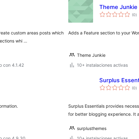
Theme Junkie 
va
(0
)
e
to
create custom areas posts which
Adds a Feature section to your Wo
sections whi …
Theme Junkie
 con 4.1.42
10+ instalaciones activas
Surplus Essent
va
(0
)
e
to
formation.
Surplus Essentials provides necess
for better blogging experience. It
surplusthemes
o con 4.9.30
10+ instalaciones activas