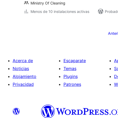
Ministry Of Cleaning
Menos de 10 instalaciones activas
Probad
Paginación
de
Anter
entradas
Acerca de
Escaparate
A
Noticias
Temas
S
Alojamiento
Plugins
D
Privacidad
Patrones
W