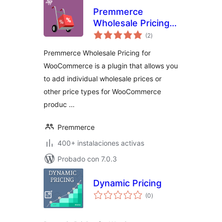
Premmerce
Wholesale Pricing
valoraciones
for WooCommerce
(2
)
en
total
Premmerce Wholesale Pricing for
WooCommerce is a plugin that allows you
to add individual wholesale prices or
other price types for WooCommerce
produc …
Premmerce
400+ instalaciones activas
Probado con 7.0.3
Dynamic Pricing
valoraciones
(0
)
en
total