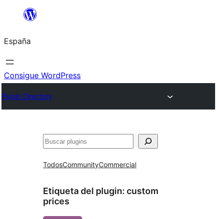
Saltar
al
España
contenido
Consigue WordPress
Plugin Directory
Buscar
Todos
Community
Commercial
Etiqueta del plugin:
custom
prices