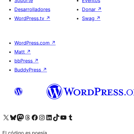
Soporte
Eventos
Desarrolladores
Donar
↗
WordPress.tv
↗
Swag
↗
WordPress.com
↗
Matt
↗
bbPress
↗
BuddyPress
↗
Visita nuestra cuenta de X (anteriormente Twitter)
Visita nuestra cuenta de Bluesky
Visita nuestra cuenta de Mastodon
Visita nuestra cuenta de Threads
Visita nuestra página de Facebook
Visita nuestra cuenta de Instagram
Visita nuestra cuenta de LinkedIn
Visita nuestra cuenta de TikTok
Visita nuestro canal de YouTube
Visita nuestra cuenta de Tumblr
El código es poesía.