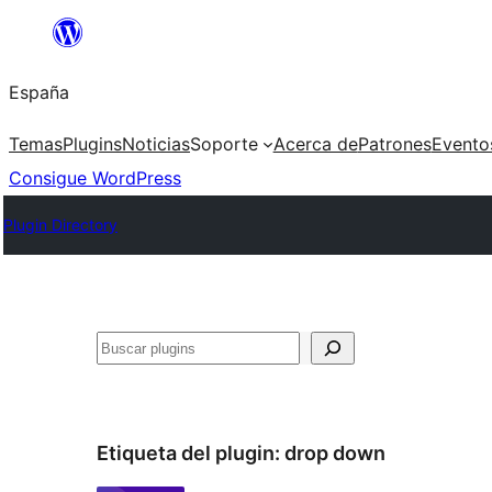
Saltar
al
España
contenido
Temas
Plugins
Noticias
Soporte
Acerca de
Patrones
Evento
Consigue WordPress
Plugin Directory
Buscar
Etiqueta del plugin:
drop down