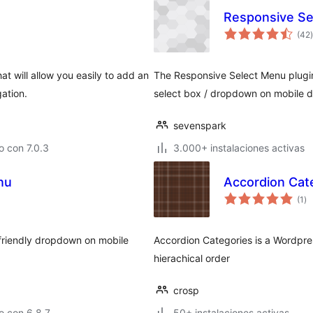
Responsive Se
(42
)
t
 will allow you easily to add an
The Responsive Select Menu plugin
ation.
select box / dropdown on mobile d
sevenspark
 con 7.0.3
3.000+ instalaciones activas
nu
Accordion Cat
va
(1
)
en
to
friendly dropdown on mobile
Accordion Categories is a Wordpres
hierachical order
crosp
o con 6.8.7
50+ instalaciones activas