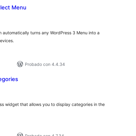
lect Menu
valoraciones
en
otal
 automatically turns any WordPress 3 Menu into a
evices.
Probado con 4.4.34
egories
loraciones
tal
s widget that allows you to display categories in the
Probado con 4.7.34