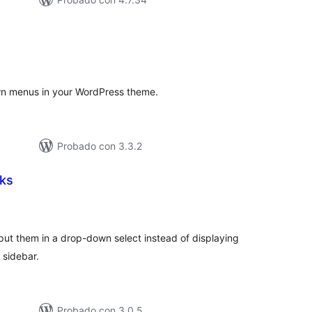
loraciones
n
tal
wn menus in your WordPress theme.
Probado con 3.3.2
ks
loraciones
n
tal
 put them in a drop-down select instead of displaying
 sidebar.
Probado con 3.0.5