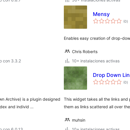
Mensy
va
(0
)
e
to
Enables easy creation of drop-do
Chris Roberts
o con 3.3.2
10+ instalaciones activas
Drop Down Lin
va
(0
)
e
to
 Archive) is a plugin designed
This widget takes all the links and
ndex and individ …
them as links scattered all over the
muhsin
o con 6.0.13
10+ instalaciones activas