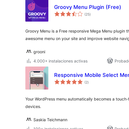
Groovy Menu Plugin (Free)
valoraciones
(25
)
en
total
Groovy Menu is a Free responsive Mega Menu plugin that
awesome menu on your site and improve website navig
grooni
4.000+ instalaciones activas
Probado
Responsive Mobile Select Me
valoraciones
(2
)
en
total
Your WordPress menu automatically becomes a touch-
devices.
Saskia Teichmann
100+ instalaciones activas
Probad