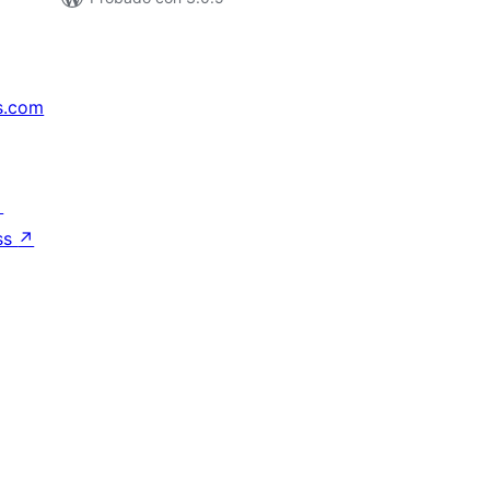
s.com
↗
ss
↗