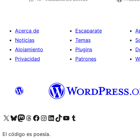
Acerca de
Escaparate
A
Noticias
Temas
S
Alojamiento
Plugins
D
Privacidad
Patrones
W
Visita nuestra cuenta de X (anteriormente Twitter)
Visita nuestra cuenta de Bluesky
Visita nuestra cuenta de Mastodon
Visita nuestra cuenta de Threads
Visita nuestra página de Facebook
Visita nuestra cuenta de Instagram
Visita nuestra cuenta de LinkedIn
Visita nuestra cuenta de TikTok
Visita nuestro canal de YouTube
Visita nuestra cuenta de Tumblr
El código es poesía.