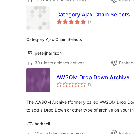
Category Ajax Chain Selects
valoraciones
(3
)
en
total
Category Ajax Chain Selects
peterjharrison
30+ instalaciones activas
Probad
AWSOM Drop Down Archive
valoraciones
(0
)
en
total
The AWSOM Archive (formerly called AWSOM Drop Down
to add a Drop Down or other type of archive on your I
harknell
10+ instalaciones activas
Probad