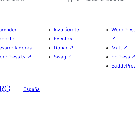
prender
Involúcrate
WordPres
oporte
Eventos
↗
esarrolladores
Donar
↗
Matt
↗
ordPress.tv
↗
Swag
↗
bbPress
BuddyPre
España