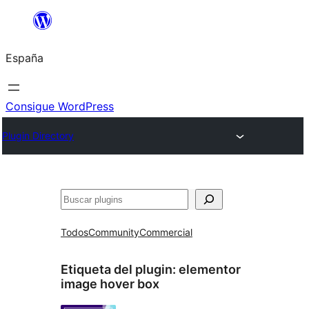
Saltar
al
España
contenido
Consigue WordPress
Plugin Directory
Buscar
Todos
Community
Commercial
Etiqueta del plugin:
elementor
image hover box