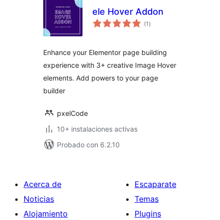
ele Hover Addon
valoraciones
(1
)
en
total
Enhance your Elementor page building
experience with 3+ creative Image Hover
elements. Add powers to your page
builder
pxelCode
10+ instalaciones activas
Probado con 6.2.10
Acerca de
Escaparate
Noticias
Temas
Alojamiento
Plugins