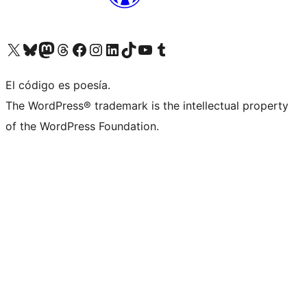
Visita nuestra cuenta de X (anteriormente Twitter)
Visita nuestra cuenta de Bluesky
Visita nuestra cuenta de Mastodon
Visita nuestra cuenta de Threads
Visita nuestra página de Facebook
Visita nuestra cuenta de Instagram
Visita nuestra cuenta de LinkedIn
Visita nuestra cuenta de TikTok
Visita nuestro canal de YouTube
Visita nuestra cuenta de Tumblr
El código es poesía.
The WordPress® trademark is the intellectual property
of the WordPress Foundation.