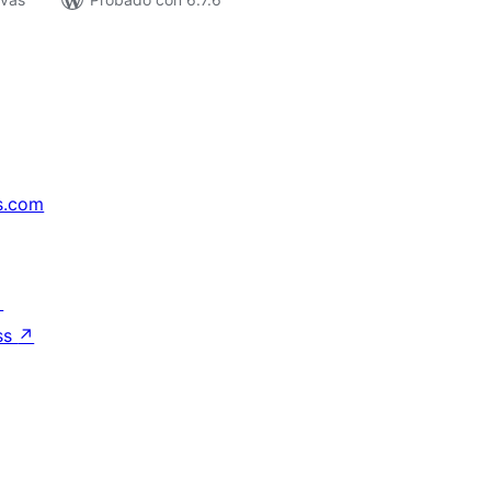
s.com
↗
ss
↗