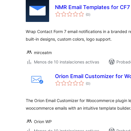
NMR Email Templates for CF7
valoraciones
(0
)
en
total
Wrap Contact Form 7 email notifications in a branded
built-in designs, custom colors, logo support.
mirceatm
Menos de 10 instalaciones activas
Probado
Orion Email Customizer for
valoraciones
(0
)
en
total
The Orion Email Customizer for Woocommerce plugin l
woocommerce emails with an intuitive template builder
Orion WP
Menos de 10 instalaciones activas
Probad