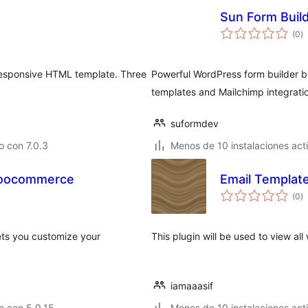
Sun Form Buil
va
(0
)
e
to
 responsive HTML template. Three
Powerful WordPress form builder bu
templates and Mailchimp integrati
suformdev
 con 7.0.3
Menos de 10 instalaciones act
 Woocommerce
Email Templat
va
(0
)
e
to
ets you customize your
This plugin will be used to view a
.
iamaaasif
o con 5.9.15
Menos de 10 instalaciones act