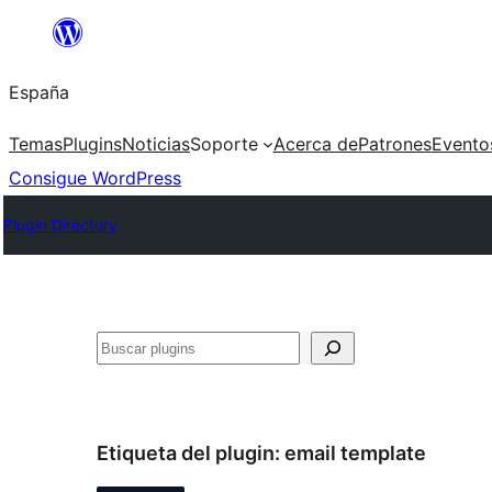
Saltar
al
España
contenido
Temas
Plugins
Noticias
Soporte
Acerca de
Patrones
Evento
Consigue WordPress
Plugin Directory
Buscar
Etiqueta del plugin:
email template