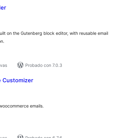
der
loraciones
n
tal
ilt on the Gutenberg block editor, with reusable email
on.
ivas
Probado con 7.0.3
e Customizer
loraciones
n
tal
ll woocommerce emails.
ivas
Probado con 6.7.6