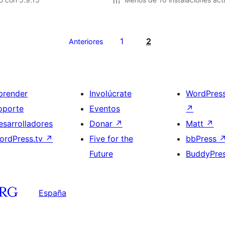
1
2
Anteriores
prender
Involúcrate
WordPres
oporte
Eventos
↗
esarrolladores
Donar
↗
Matt
↗
ordPress.tv
↗
Five for the
bbPress
Future
BuddyPre
España