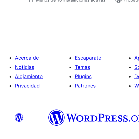
Paginación
de
entradas
Acerca de
Escaparate
A
Noticias
Temas
S
Alojamiento
Plugins
D
Privacidad
Patrones
W