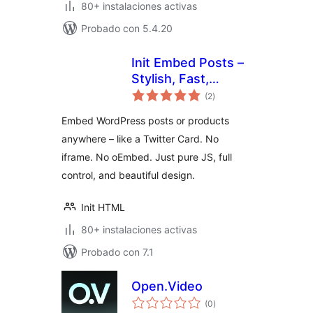
80+ instalaciones activas
Probado con 5.4.20
Init Embed Posts –
Stylish, Fast,
valoraciones
Portable
(2
)
en
total
Embed WordPress posts or products
anywhere – like a Twitter Card. No
iframe. No oEmbed. Just pure JS, full
control, and beautiful design.
Init HTML
80+ instalaciones activas
Probado con 7.1
Open.Video
valoraciones
(0
)
en