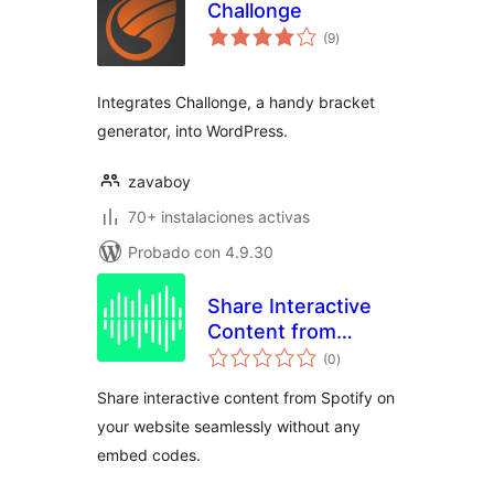
Challonge
valoraciones
(9
)
en
total
Integrates Challonge, a handy bracket
generator, into WordPress.
zavaboy
70+ instalaciones activas
Probado con 4.9.30
Share Interactive
Content from
valoraciones
Spotify – By
(0
)
en
total
PulseShare
Share interactive content from Spotify on
your website seamlessly without any
embed codes.