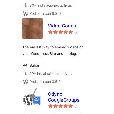
80+ instalaciones activas
Probado con 6.9.6
Video Codes
valoraciones
(2
)
en
total
The easiest way to embed videos on
your Wordpress Site and,or blog.
Babar
70+ instalaciones activas
Probado con 3.5.2
Odyno
GoogleGroups
valoraciones
(4
)
en
total