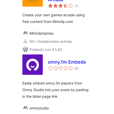
valoraciones
(7
)
en
total
Create your own games arcade using
free content from Miniclip.com
MiniclipGames
90+ instalaciones activas
Probado con 4.1.42
omny.fm Embeds
valoraciones
(0
)
en
total
Easily embed omny.fm players from
Omny Studio into your posts by pasting
in the listen page link.
omnystudio