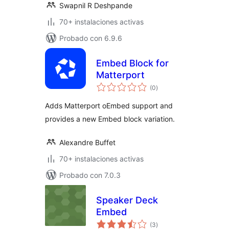
Swapnil R Deshpande
70+ instalaciones activas
Probado con 6.9.6
Embed Block for
Matterport
valoraciones
(0
)
en
total
Adds Matterport oEmbed support and
provides a new Embed block variation.
Alexandre Buffet
70+ instalaciones activas
Probado con 7.0.3
Speaker Deck
Embed
valoraciones
(3
)
en