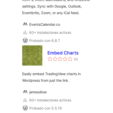
settings. Sync with Google, Outlook,
Eventbrite, Zoom, or any iCal feed.
EventsCalendar.co
60+ instalaciones activas
Probado con 6.8.7
Embed Charts
valoraciones
(0
)
en
total
Easily embed TradingView charts in
Wordpress from just the link.
jamesdlow
60+ instalaciones activas
Probado con 5.5.19