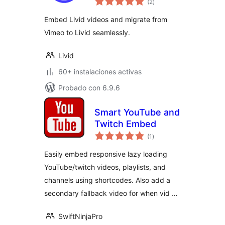
(2
)
en
total
Embed Livid videos and migrate from
Vimeo to Livid seamlessly.
Livid
60+ instalaciones activas
Probado con 6.9.6
Smart YouTube and
Twitch Embed
valoraciones
(1
)
en
total
Easily embed responsive lazy loading
YouTube/twitch videos, playlists, and
channels using shortcodes. Also add a
secondary fallback video for when vid …
SwiftNinjaPro