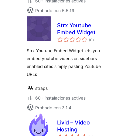
60+ instalaciones activas
Probado con 5.5.19
Strx Youtube
Embed Widget
valoraciones
(0
)
en
total
Strx Youtube Embed Widget lets you
embed youtube videos on sidebars
enabled sites simply pasting Youtube
URLs
straps
60+ instalaciones activas
Probado con 3.1.4
Livid – Video
Hosting
valoraciones