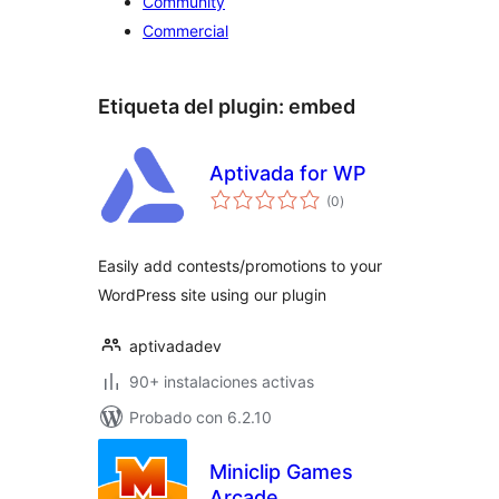
Community
Commercial
Etiqueta del plugin:
embed
Aptivada for WP
valoraciones
(0
)
en
total
Easily add contests/promotions to your
WordPress site using our plugin
aptivadadev
90+ instalaciones activas
Probado con 6.2.10
Miniclip Games
Arcade