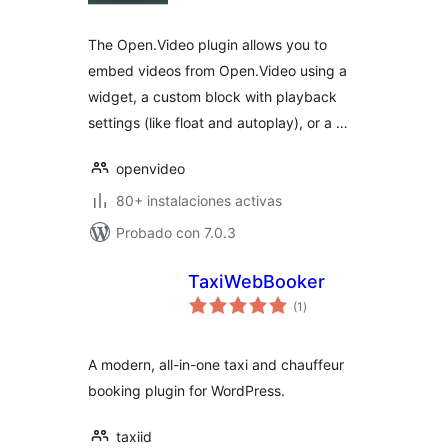
total
The Open.Video plugin allows you to
embed videos from Open.Video using a
widget, a custom block with playback
settings (like float and autoplay), or a …
openvideo
80+ instalaciones activas
Probado con 7.0.3
TaxiWebBooker
valoraciones
(1
)
en
total
A modern, all-in-one taxi and chauffeur
booking plugin for WordPress.
taxiid