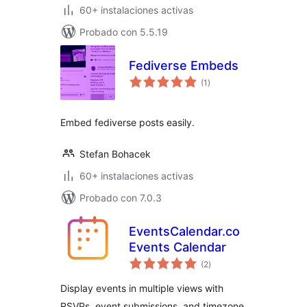
60+ instalaciones activas
Probado con 5.5.19
Fediverse Embeds
valoraciones
(1
)
en
total
Embed fediverse posts easily.
Stefan Bohacek
60+ instalaciones activas
Probado con 7.0.3
EventsCalendar.co
Events Calendar
valoraciones
(2
)
en
total
Display events in multiple views with
RSVPs, event submissions, and timezone