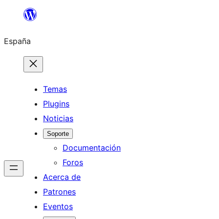
Saltar
al
España
contenido
Temas
Plugins
Noticias
Soporte
Documentación
Foros
Acerca de
Patrones
Eventos