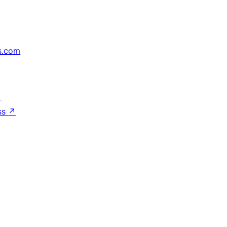
s.com
↗
ss
↗