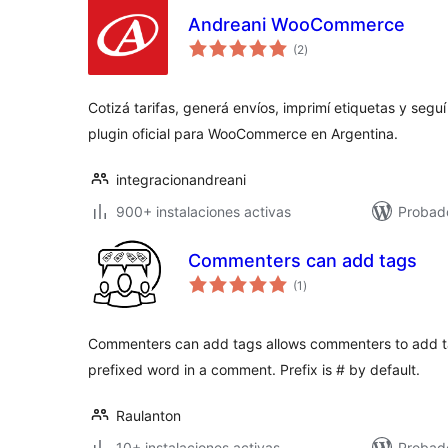
Andreani WooCommerce
valoraciones
(2
)
en
total
Cotizá tarifas, generá envíos, imprimí etiquetas y segu
plugin oficial para WooCommerce en Argentina.
integracionandreani
900+ instalaciones activas
Probad
Commenters can add tags
valoraciones
(1
)
en
total
Commenters can add tags allows commenters to add ta
prefixed word in a comment. Prefix is # by default.
Raulanton
10+ instalaciones activas
Probad