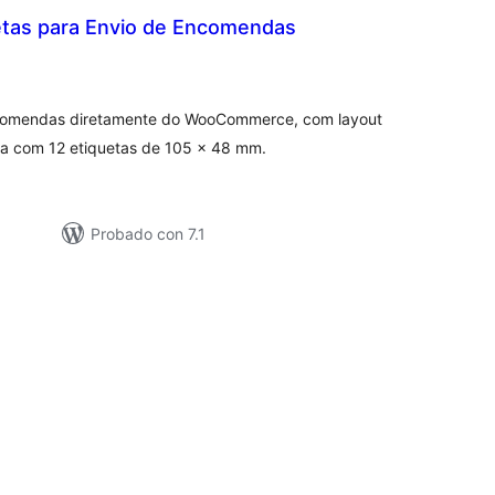
uetas para Envio de Encomendas
loraciones
n
tal
ncomendas diretamente do WooCommerce, com layout
ma com 12 etiquetas de 105 x 48 mm.
Probado con 7.1