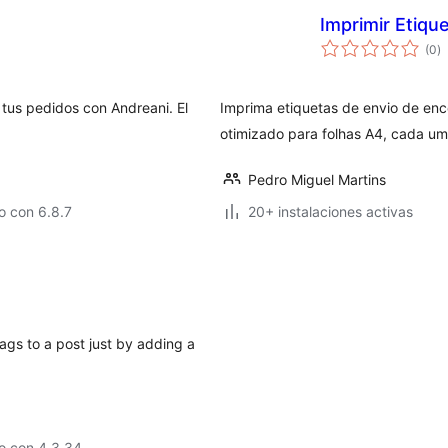
Imprimir Etiq
va
(0
)
e
to
í tus pedidos con Andreani. El
Imprima etiquetas de envio de e
otimizado para folhas A4, cada u
Pedro Miguel Martins
o con 6.8.7
20+ instalaciones activas
gs to a post just by adding a
o con 4.3.34