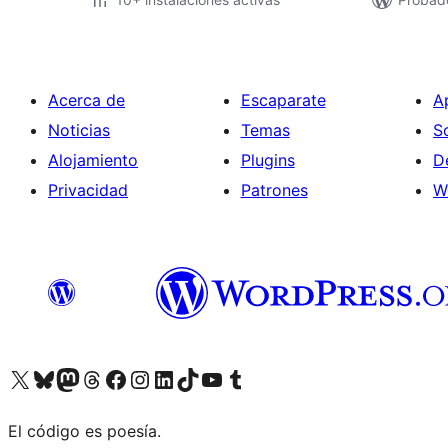
Acerca de
Escaparate
A
Noticias
Temas
S
Alojamiento
Plugins
D
Privacidad
Patrones
W
Visita nuestra cuenta de X (anteriormente Twitter)
Visita nuestra cuenta de Bluesky
Visita nuestra cuenta de Mastodon
Visita nuestra cuenta de Threads
Visita nuestra página de Facebook
Visita nuestra cuenta de Instagram
Visita nuestra cuenta de LinkedIn
Visita nuestra cuenta de TikTok
Visita nuestro canal de YouTube
Visita nuestra cuenta de Tumblr
El código es poesía.