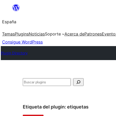
Saltar
al
España
contenido
Temas
Plugins
Noticias
Soporte
Acerca de
Patrones
Evento
Consigue WordPress
Plugin Directory
Buscar
Etiqueta del plugin:
etiquetas