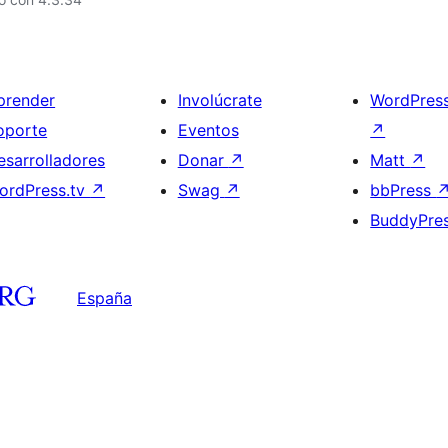
prender
Involúcrate
WordPres
oporte
Eventos
↗
esarrolladores
Donar
↗
Matt
↗
ordPress.tv
↗
Swag
↗
bbPress
BuddyPre
España