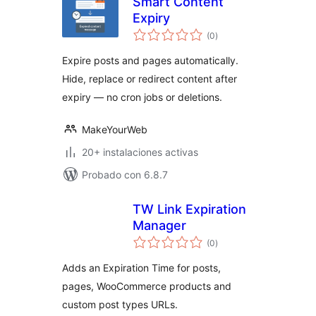
Smart Content
Expiry
valoraciones
(0
)
en
total
Expire posts and pages automatically.
Hide, replace or redirect content after
expiry — no cron jobs or deletions.
MakeYourWeb
20+ instalaciones activas
Probado con 6.8.7
TW Link Expiration
Manager
valoraciones
(0
)
en
total
Adds an Expiration Time for posts,
pages, WooCommerce products and
custom post types URLs.