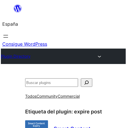
Saltar
al
España
contenido
Consigue WordPress
Plugin Directory
Buscar
Todos
Community
Commercial
Etiqueta del plugin:
expire post