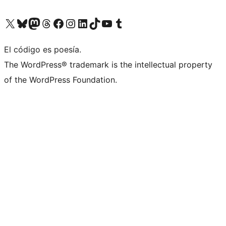
Visita nuestra cuenta de X (anteriormente Twitter)
Visita nuestra cuenta de Bluesky
Visita nuestra cuenta de Mastodon
Visita nuestra cuenta de Threads
Visita nuestra página de Facebook
Visita nuestra cuenta de Instagram
Visita nuestra cuenta de LinkedIn
Visita nuestra cuenta de TikTok
Visita nuestro canal de YouTube
Visita nuestra cuenta de Tumblr
El código es poesía.
The WordPress® trademark is the intellectual property
of the WordPress Foundation.