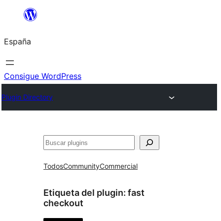
Saltar
al
España
contenido
Consigue WordPress
Plugin Directory
Buscar
Todos
Community
Commercial
Etiqueta del plugin:
fast
checkout