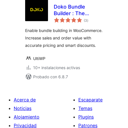
Doko Bundle
Builder : The
valoraciones
Ultimate dynamic
(3
)
en
total
bundle builder for
Enable bundle building in WooCommerce.
WooCommerce
Increase sales and order value with
accurate pricing and smart discounts.
UltiWP
10+ instalaciones activas
Probado con 6.8.7
Acerca de
Escaparate
Noticias
Temas
Alojamiento
Plugins
Privacidad
Patrones