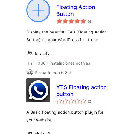
Floating Action
Button
valoraciones
(4
)
en
total
Display the beautiful FAB (Floating Action
Button) on your WordPress front-end.
farazify
1.000+ instalaciones activas
Probado con 6.8.7
YTS Floating action
button
valoraciones
(0
)
en
total
A Basic floating action button plugin for
your website.
yigitus2