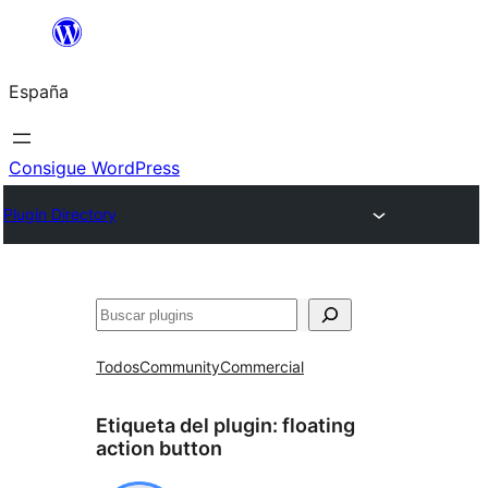
Saltar
al
España
contenido
Consigue WordPress
Plugin Directory
Buscar
Todos
Community
Commercial
Etiqueta del plugin:
floating
action button