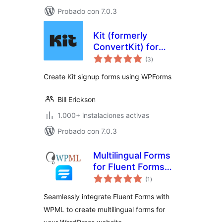
Probado con 7.0.3
Kit (formerly
ConvertKit) for
valoraciones
WPForms
(3
)
en
total
Create Kit signup forms using WPForms
Bill Erickson
1.000+ instalaciones activas
Probado con 7.0.3
Multilingual Forms
for Fluent Forms
valoraciones
with WPML
(1
)
en
total
Seamlessly integrate Fluent Forms with
WPML to create multilingual forms for