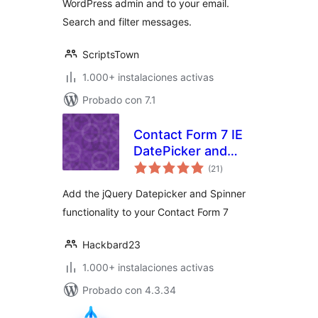
WordPress admin and to your email.
Search and filter messages.
ScriptsTown
1.000+ instalaciones activas
Probado con 7.1
Contact Form 7 IE
DatePicker and
valoraciones
Number Spinner Fix
(21
)
en
total
Add the jQuery Datepicker and Spinner
functionality to your Contact Form 7
Hackbard23
1.000+ instalaciones activas
Probado con 4.3.34