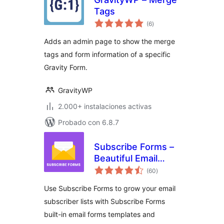
Tags
valoraciones
(6
)
en
total
Adds an admin page to show the merge
tags and form information of a specific
Gravity Form.
GravityWP
2.000+ instalaciones activas
Probado con 6.8.7
Subscribe Forms –
Beautiful Email
valoraciones
Forms, Embedded
(60
)
en
total
Newsletter Forms &
Use Subscribe Forms to grow your email
MailChimp Form
subscriber lists with Subscribe Forms
built-in email forms templates and