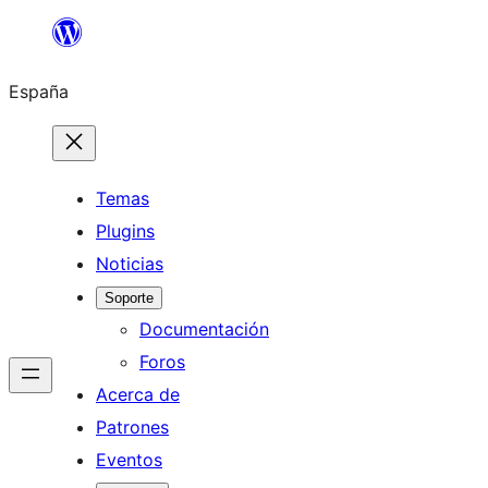
Saltar
al
España
contenido
Temas
Plugins
Noticias
Soporte
Documentación
Foros
Acerca de
Patrones
Eventos