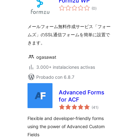
Formzu WP
valoraciones
(0
)
en
total
メールフォーム無料作成サービス「フォー
ムズ」のSSL通信フォームを簡単に設置で
きます。
ogasawat
3.000+ instalaciones activas
Probado con 6.8.7
Advanced Forms
for ACF
valoraciones
(41
)
en
total
Flexible and developer-friendly forms
using the power of Advanced Custom
Fields