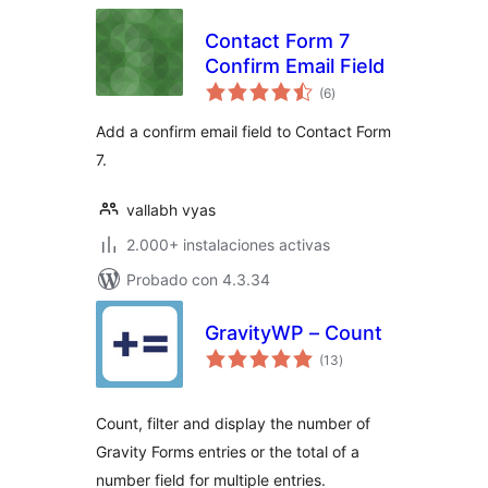
Contact Form 7
Confirm Email Field
valoraciones
(6
)
en
total
Add a confirm email field to Contact Form
7.
vallabh vyas
2.000+ instalaciones activas
Probado con 4.3.34
GravityWP – Count
valoraciones
(13
)
en
total
Count, filter and display the number of
Gravity Forms entries or the total of a
number field for multiple entries.