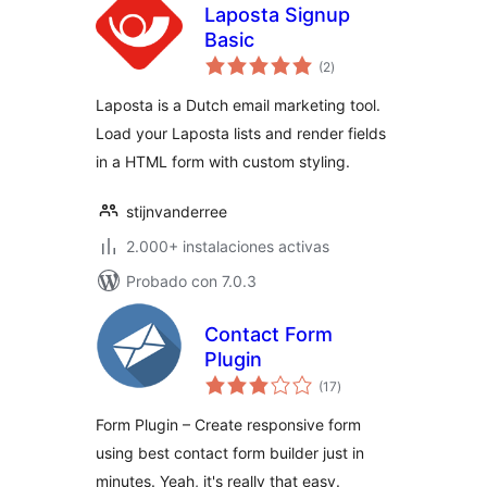
Laposta Signup
Basic
valoraciones
(2
)
en
total
Laposta is a Dutch email marketing tool.
Load your Laposta lists and render fields
in a HTML form with custom styling.
stijnvanderree
2.000+ instalaciones activas
Probado con 7.0.3
Contact Form
Plugin
valoraciones
(17
)
en
total
Form Plugin – Create responsive form
using best contact form builder just in
minutes. Yeah, it's really that easy.