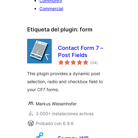
Community
Commercial
Etiqueta del plugin:
form
Contact Form 7 –
Post Fields
valoraciones
(34
)
en
total
This plugin provides a dynamic post
selection, radio and checkbox field to
your CF7 forms.
Markus Wiesenhofer
3.000+ instalaciones activas
Probado con 6.9.6