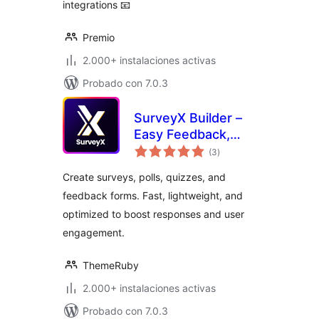
integrations 📧
Premio
2.000+ instalaciones activas
Probado con 7.0.3
SurveyX Builder –
Easy Feedback,
valoraciones
Poll, Quiz & Survey
(3
)
en
total
Create surveys, polls, quizzes, and
feedback forms. Fast, lightweight, and
optimized to boost responses and user
engagement.
ThemeRuby
2.000+ instalaciones activas
Probado con 7.0.3