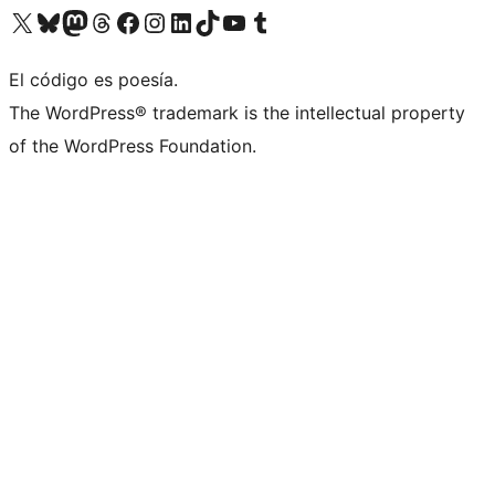
Visita nuestra cuenta de X (anteriormente Twitter)
Visita nuestra cuenta de Bluesky
Visita nuestra cuenta de Mastodon
Visita nuestra cuenta de Threads
Visita nuestra página de Facebook
Visita nuestra cuenta de Instagram
Visita nuestra cuenta de LinkedIn
Visita nuestra cuenta de TikTok
Visita nuestro canal de YouTube
Visita nuestra cuenta de Tumblr
El código es poesía.
The WordPress® trademark is the intellectual property
of the WordPress Foundation.