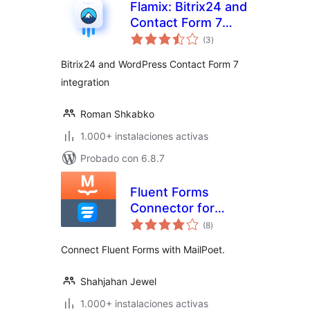
Flamix: Bitrix24 and
Contact Form 7
valoraciones
integrations
(3
)
en
total
Bitrix24 and WordPress Contact Form 7
integration
Roman Shkabko
1.000+ instalaciones activas
Probado con 6.8.7
Fluent Forms
Connector for
valoraciones
MailPoet
(8
)
en
total
Connect Fluent Forms with MailPoet.
Shahjahan Jewel
1.000+ instalaciones activas