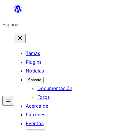
Saltar
al
España
contenido
Temas
Plugins
Noticias
Soporte
Documentación
Foros
Acerca de
Patrones
Eventos