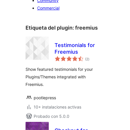
Community
Commercial
Etiqueta del plugin:
freemius
Testimonials for
Freemius
valoraciones
(2
)
en
total
Show featured testimonials for your
Plugins/Themes integrated with
Freemius.
pootlepress
10+ instalaciones activas
Probado con 5.0.0