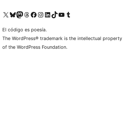
Visita nuestra cuenta de X (anteriormente Twitter)
Visita nuestra cuenta de Bluesky
Visita nuestra cuenta de Mastodon
Visita nuestra cuenta de Threads
Visita nuestra página de Facebook
Visita nuestra cuenta de Instagram
Visita nuestra cuenta de LinkedIn
Visita nuestra cuenta de TikTok
Visita nuestro canal de YouTube
Visita nuestra cuenta de Tumblr
El código es poesía.
The WordPress® trademark is the intellectual property
of the WordPress Foundation.