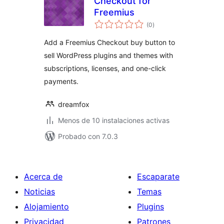
Checkout for
Freemius
valoraciones
(0
)
en
total
Add a Freemius Checkout buy button to
sell WordPress plugins and themes with
subscriptions, licenses, and one-click
payments.
dreamfox
Menos de 10 instalaciones activas
Probado con 7.0.3
Acerca de
Escaparate
Noticias
Temas
Alojamiento
Plugins
Privacidad
Patrones