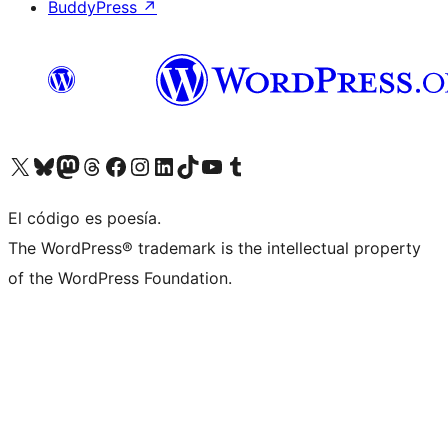
BuddyPress
↗
Visita nuestra cuenta de X (anteriormente Twitter)
Visita nuestra cuenta de Bluesky
Visita nuestra cuenta de Mastodon
Visita nuestra cuenta de Threads
Visita nuestra página de Facebook
Visita nuestra cuenta de Instagram
Visita nuestra cuenta de LinkedIn
Visita nuestra cuenta de TikTok
Visita nuestro canal de YouTube
Visita nuestra cuenta de Tumblr
El código es poesía.
The WordPress® trademark is the intellectual property
of the WordPress Foundation.