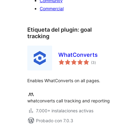
Community
Commercial
Etiqueta del plugin:
goal
tracking
WhatConverts
valoraciones
(3
)
en
total
Enables WhatConverts on all pages.
whatconverts call tracking and reporting
7.000+ instalaciones activas
Probado con 7.0.3