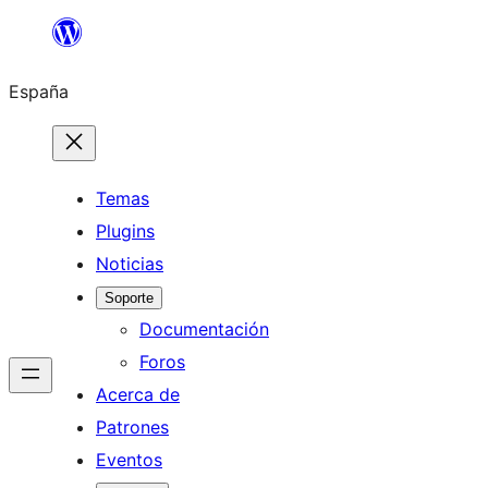
Saltar
al
España
contenido
Temas
Plugins
Noticias
Soporte
Documentación
Foros
Acerca de
Patrones
Eventos