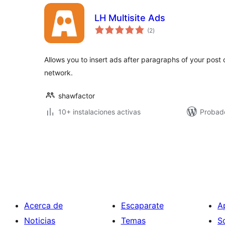
LH Multisite Ads
valoraciones
(2
)
en
total
Allows you to insert ads after paragraphs of your post 
network.
shawfactor
10+ instalaciones activas
Probad
Paginación
de
entradas
Acerca de
Escaparate
A
Noticias
Temas
S