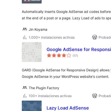
total
Automatically inserts Google AdSense ad codes before H
at the end of a post or a page. Lazy Load of ads to s
Jin Koyama
1.000+ instalaciones activas
Probado
Google AdSense for Respons
valoraciones
(17
)
en
total
GARD (Google AdSense for Responsive Design) allows y
Google AdSense in your WordPress website's content.
The Plugin Factory
100+ instalaciones activas
Probado
Lazy Load AdSense