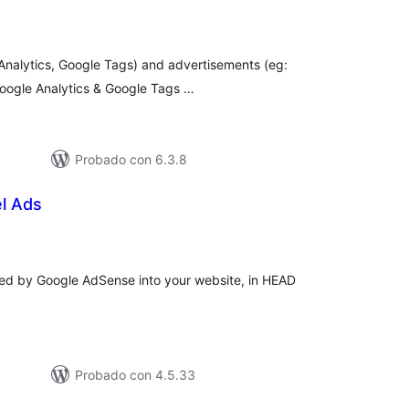
loraciones
n
tal
 Analytics, Google Tags) and advertisements (eg:
oogle Analytics & Google Tags …
Probado con 6.3.8
l Ads
loraciones
n
tal
ed by Google AdSense into your website, in HEAD
Probado con 4.5.33