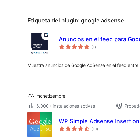
Etiqueta del plugin:
google adsense
Anuncios en el feed para Go
valoraciones
(1
)
en
total
Muestra anuncios de Google AdSense en el feed entre 
monetizemore
6.000+ instalaciones activas
Probad
WP Simple Adsense Insertion
valoraciones
(19
)
en
total