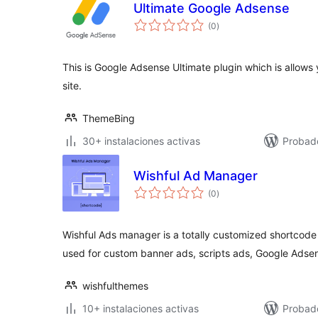
Ultimate Google Adsense
valoraciones
(0
)
en
total
This is Google Adsense Ultimate plugin which is allows y
site.
ThemeBing
30+ instalaciones activas
Probad
Wishful Ad Manager
valoraciones
(0
)
en
total
Wishful Ads manager is a totally customized shortcode
used for custom banner ads, scripts ads, Google Adse
wishfulthemes
10+ instalaciones activas
Probad