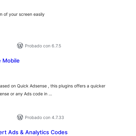
tal
m of your screen easily
Probado con 6.7.5
 Mobile
loraciones
tal
ased on Quick Adsense , this plugins offers a quicker
sense or any Ads code in …
Probado con 4.7.33
ert Ads & Analytics Codes