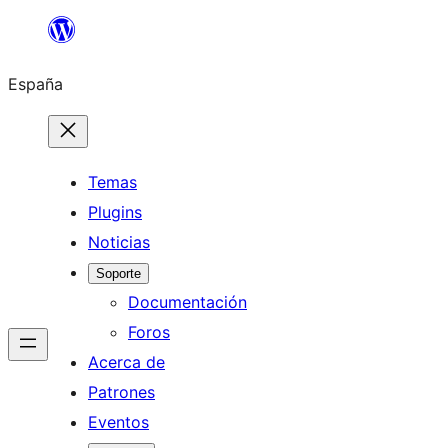
Saltar
al
España
contenido
Temas
Plugins
Noticias
Soporte
Documentación
Foros
Acerca de
Patrones
Eventos