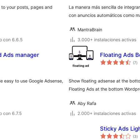
 to your posts, pages and
La manera más sencilla de integra
con anuncios automáticos como ma
MantraBrain
o con 6.6.5
3.000+ instalaciones activas
d Ads manager
Floating Ads 
va
(7
)
e
to
le easy to use Google Adsense,
Show floating adsense at the botto
Floating Ads at the bottom Wordpr
Aby Rafa
 con 6.7.5
2.000+ instalaciones activas
Sticky Ads Lig
va
(3
)
e