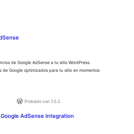
AdSense
loraciones
n
tal
ncios de Google AdSense a tu sitio WordPress.
 de Google optimizados para tu sitio en momentos
Probado con 7.0.2
 Google AdSense Integration
loraciones
n
tal