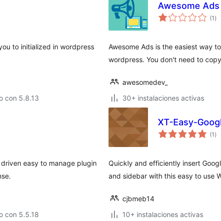
Awesome Ads 
va
(1
)
en
to
ou to initialized in wordpress
Awesome Ads is the easiest way to
wordpress. You don't need to cop
awesomedev_
o con 5.8.13
30+ instalaciones activas
XT-Easy-Googl
va
(1
)
en
to
 driven easy to manage plugin
Quickly and efficiently insert Goog
nse.
and sidebar with this easy to use 
cjbmeb14
o con 5.5.18
10+ instalaciones activas