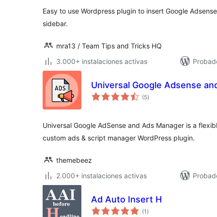
Easy to use Wordpress plugin to insert Google Adsense
sidebar.
mra13 / Team Tips and Tricks HQ
3.000+ instalaciones activas
Probad
Universal Google Adsense an
valoraciones
(5
)
en
total
Universal Google AdSense and Ads Manager is a flexib
custom ads & script manager WordPress plugin.
themebeez
2.000+ instalaciones activas
Probado
Ad Auto Insert H
valoraciones
(1
)
en