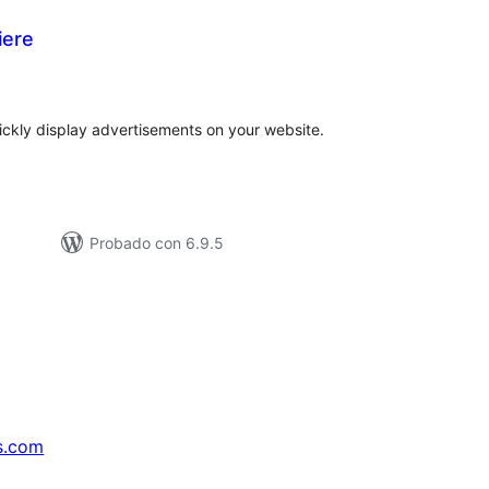
iere
loraciones
tal
ickly display advertisements on your website.
Probado con 6.9.5
s.com