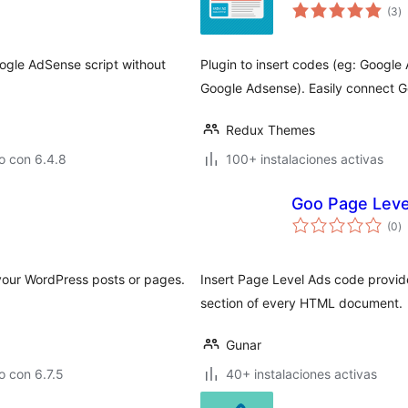
va
(3
)
e
to
ogle AdSense script without
Plugin to insert codes (eg: Google
Google Adsense). Easily connect G
Redux Themes
o con 6.4.8
100+ instalaciones activas
Goo Page Leve
va
(0
)
e
to
 your WordPress posts or pages.
Insert Page Level Ads code provid
section of every HTML document.
Gunar
 con 6.7.5
40+ instalaciones activas