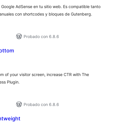
r Google AdSense en tu sitio web. Es compatible tanto
nuales con shortcodes y bloques de Gutenberg.
Probado con 6.8.6
Bottom
loraciones
n
tal
m of your visitor screen, increase CTR with The
ess Plugin.
Probado con 6.8.6
htweight
loraciones
n