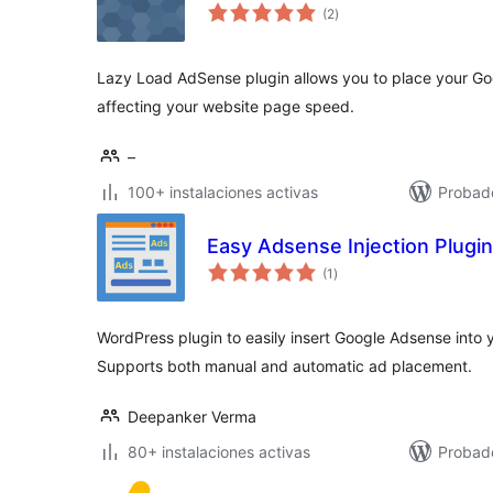
valoraciones
(2
)
en
total
Lazy Load AdSense plugin allows you to place your Go
affecting your website page speed.
–
100+ instalaciones activas
Probad
Easy Adsense Injection Plugin
valoraciones
(1
)
en
total
WordPress plugin to easily insert Google Adsense into
Supports both manual and automatic ad placement.
Deepanker Verma
80+ instalaciones activas
Probado