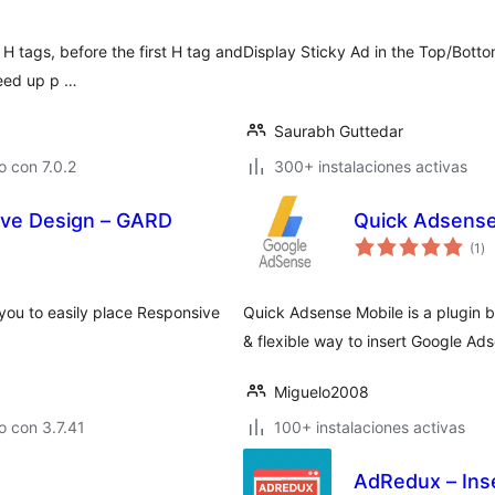
to
 tags, before the first H tag and
Display Sticky Ad in the Top/Botto
peed up p …
Saurabh Guttedar
 con 7.0.2
300+ instalaciones activas
ive Design – GARD
Quick Adsense
va
(1
)
en
to
ou to easily place Responsive
Quick Adsense Mobile is a plugin b
& flexible way to insert Google Ad
Miguelo2008
 con 3.7.41
100+ instalaciones activas
AdRedux – Ins