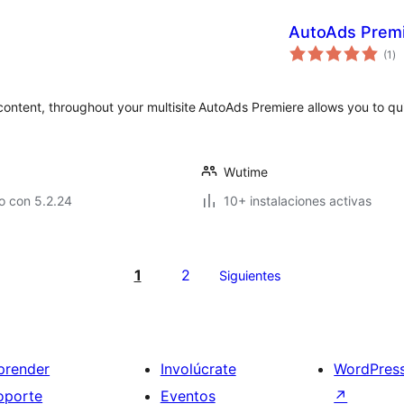
AutoAds Prem
va
(1
)
en
to
content, throughout your multisite
AutoAds Premiere allows you to qu
Wutime
o con 5.2.24
10+ instalaciones activas
1
2
Siguientes
prender
Involúcrate
WordPres
oporte
Eventos
↗