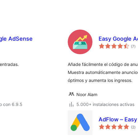
ogle AdSense
Easy Google 
va
(7
)
e
to
entradas.
Añade fácilmente el código de anu
Muestra automáticamente anuncios
óptimos y aumenta los ingresos.
Noor Alam
o con 6.9.5
5.000+ instalaciones activas
AdFlow – Easy
va
(2
)
e
to