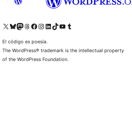
Visita nuestra cuenta de X (anteriormente Twitter)
Visita nuestra cuenta de Bluesky
Visita nuestra cuenta de Mastodon
Visita nuestra cuenta de Threads
Visita nuestra página de Facebook
Visita nuestra cuenta de Instagram
Visita nuestra cuenta de LinkedIn
Visita nuestra cuenta de TikTok
Visita nuestro canal de YouTube
Visita nuestra cuenta de Tumblr
El código es poesía.
The WordPress® trademark is the intellectual property
of the WordPress Foundation.