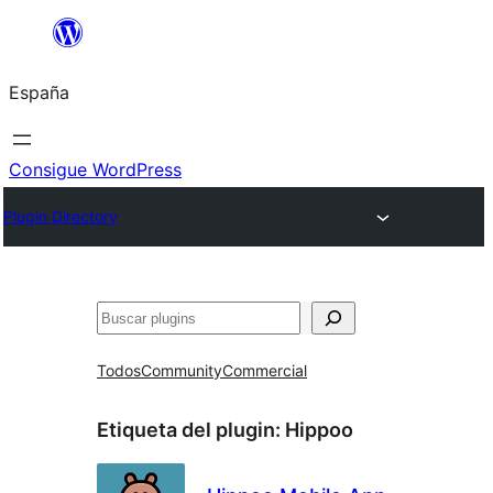
Saltar
al
España
contenido
Consigue WordPress
Plugin Directory
Buscar
Todos
Community
Commercial
Etiqueta del plugin:
Hippoo