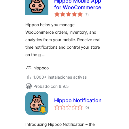
Hippoo Mobile App
for WooCommerce
valoraciones
(7
)
en
total
Hippoo helps you manage
WooCommerce orders, inventory, and
analytics from your mobile. Receive real-
time notifications and control your store
on the g …
hippooo
1.000+ instalaciones activas
Probado con 6.9.5
Hippoo Notification
valoraciones
(0
)
en
total
Introducing Hippoo Notification – the