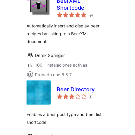
BeerXML
Shortcode
valoraciones
(9
)
en
total
Automatically insert and display beer
recipes by linking to a BeerXML
document.
Derek Springer
100+ instalaciones activas
Probado con 6.8.7
Beer Directory
valoraciones
(1
)
en
total
Enables a beer post type and beer list
shortcode.