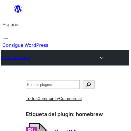
Saltar
al
España
contenido
Consigue WordPress
Plugin Directory
Buscar
Todos
Community
Commercial
Etiqueta del plugin:
homebrew