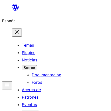
Saltar
al
España
contenido
Temas
Plugins
Noticias
Soporte
Documentación
Foros
Acerca de
Patrones
Eventos