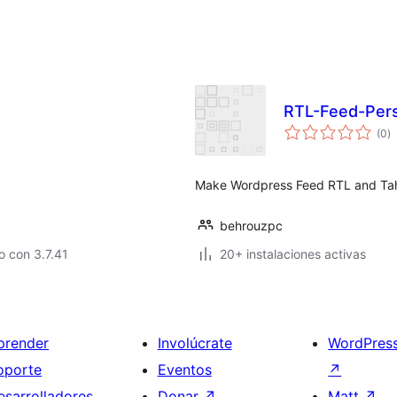
RTL-Feed-Pers
va
(0
)
e
to
Make Wordpress Feed RTL and Ta
behrouzpc
 con 3.7.41
20+ instalaciones activas
prender
Involúcrate
WordPres
oporte
Eventos
↗
esarrolladores
Donar
↗
Matt
↗