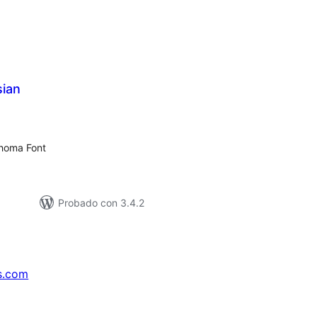
ian
loraciones
n
tal
homa Font
Probado con 3.4.2
s.com