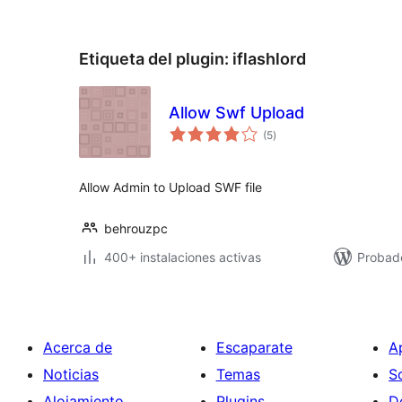
Etiqueta del plugin:
iflashlord
Allow Swf Upload
valoraciones
(5
)
en
total
Allow Admin to Upload SWF file
behrouzpc
400+ instalaciones activas
Probado
Acerca de
Escaparate
A
Noticias
Temas
S
Alojamiento
Plugins
D