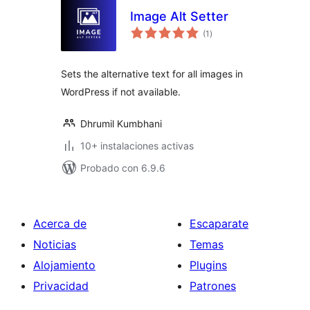
Image Alt Setter
valoraciones
(1
)
en
total
Sets the alternative text for all images in
WordPress if not available.
Dhrumil Kumbhani
10+ instalaciones activas
Probado con 6.9.6
Acerca de
Escaparate
Noticias
Temas
Alojamiento
Plugins
Privacidad
Patrones