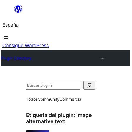
Saltar
al
España
contenido
Consigue WordPress
Plugin Directory
Buscar
Todos
Community
Commercial
Etiqueta del plugin:
image
alternative text