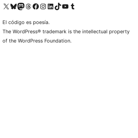
Visita nuestra cuenta de X (anteriormente Twitter)
Visita nuestra cuenta de Bluesky
Visita nuestra cuenta de Mastodon
Visita nuestra cuenta de Threads
Visita nuestra página de Facebook
Visita nuestra cuenta de Instagram
Visita nuestra cuenta de LinkedIn
Visita nuestra cuenta de TikTok
Visita nuestro canal de YouTube
Visita nuestra cuenta de Tumblr
El código es poesía.
The WordPress® trademark is the intellectual property
of the WordPress Foundation.