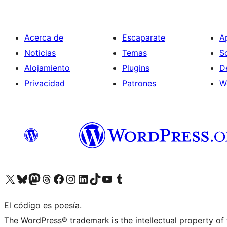
Acerca de
Escaparate
A
Noticias
Temas
S
Alojamiento
Plugins
D
Privacidad
Patrones
W
Visita nuestra cuenta de X (anteriormente Twitter)
Visita nuestra cuenta de Bluesky
Visita nuestra cuenta de Mastodon
Visita nuestra cuenta de Threads
Visita nuestra página de Facebook
Visita nuestra cuenta de Instagram
Visita nuestra cuenta de LinkedIn
Visita nuestra cuenta de TikTok
Visita nuestro canal de YouTube
Visita nuestra cuenta de Tumblr
El código es poesía.
The WordPress® trademark is the intellectual property of