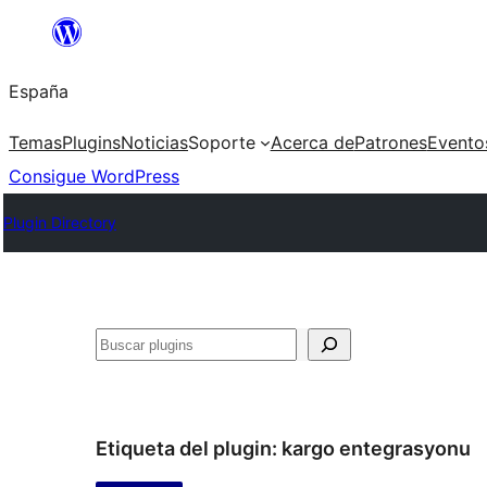
Saltar
al
España
contenido
Temas
Plugins
Noticias
Soporte
Acerca de
Patrones
Evento
Consigue WordPress
Plugin Directory
Buscar
Etiqueta del plugin:
kargo entegrasyonu