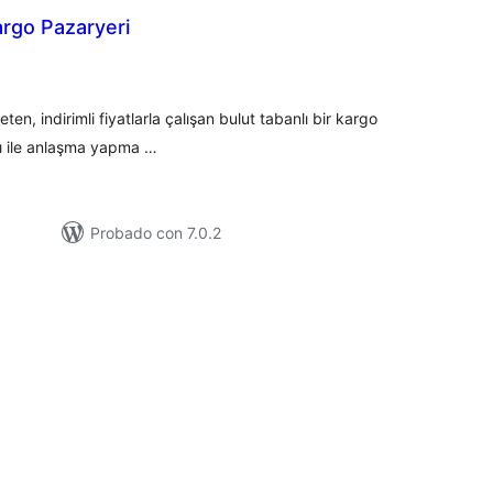
Kargo Pazaryeri
loraciones
n
tal
ten, indirimli fiyatlarla çalışan bulut tabanlı bir kargo
rı ile anlaşma yapma …
Probado con 7.0.2