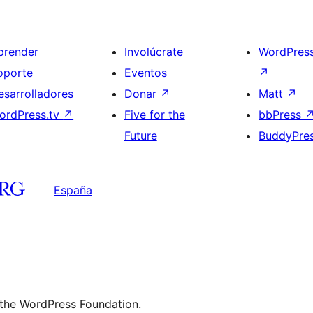
prender
Involúcrate
WordPres
oporte
Eventos
↗
esarrolladores
Donar
↗
Matt
↗
ordPress.tv
↗
Five for the
bbPress
Future
BuddyPre
España
 the WordPress Foundation.