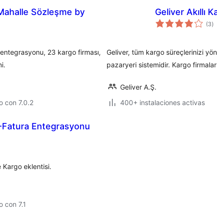
 Mahalle Sözleşme by
Geliver Akıllı 
va
(3
)
e
to
entegrasyonu, 23 kargo firması,
Geliver, tüm kargo süreçlerinizi yöne
i.
pazaryeri sistemidir. Kargo firmala
Geliver A.Ş.
 con 7.0.2
400+ instalaciones activas
E-Fatura Entegrasyonu
Kargo eklentisi.
 con 7.1