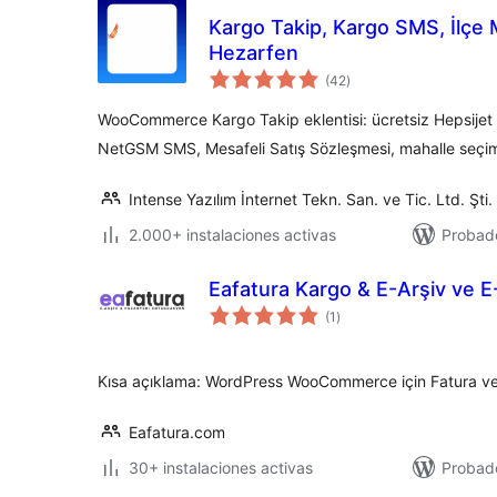
Kargo Takip, Kargo SMS, İlçe
Hezarfen
valoraciones
(42
)
en
total
WooCommerce Kargo Takip eklentisi: ücretsiz Hepsijet 
NetGSM SMS, Mesafeli Satış Sözleşmesi, mahalle seçim
Intense Yazılım İnternet Tekn. San. ve Tic. Ltd. Şti.
2.000+ instalaciones activas
Probado
Eafatura Kargo & E-Arşiv ve 
valoraciones
(1
)
en
total
Kısa açıklama: WordPress WooCommerce için Fatura ve 
Eafatura.com
30+ instalaciones activas
Probado