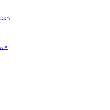
s.com
↗
ss
↗