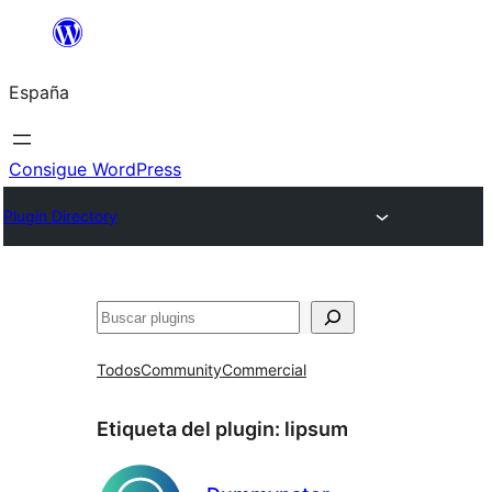
Saltar
al
España
contenido
Consigue WordPress
Plugin Directory
Buscar
Todos
Community
Commercial
Etiqueta del plugin:
lipsum