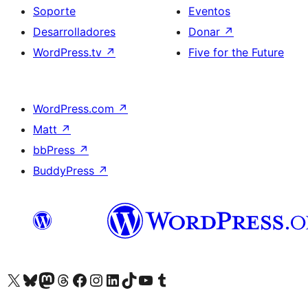
Soporte
Eventos
Desarrolladores
Donar
↗
WordPress.tv
↗
Five for the Future
WordPress.com
↗
Matt
↗
bbPress
↗
BuddyPress
↗
Visita nuestra cuenta de X (anteriormente Twitter)
Visita nuestra cuenta de Bluesky
Visita nuestra cuenta de Mastodon
Visita nuestra cuenta de Threads
Visita nuestra página de Facebook
Visita nuestra cuenta de Instagram
Visita nuestra cuenta de LinkedIn
Visita nuestra cuenta de TikTok
Visita nuestro canal de YouTube
Visita nuestra cuenta de Tumblr