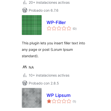
20+ instalaciones activas
Probado con 6.7.6
WP-Filler
valoraciones
(0
)
en
total
This plugin lets you insert filler text into
any page or post (Lorum Ipsum
standard).
NA
10+ instalaciones activas
Probado con 2.8.5
WP Lipsum
valoraciones
(1
)
en
total