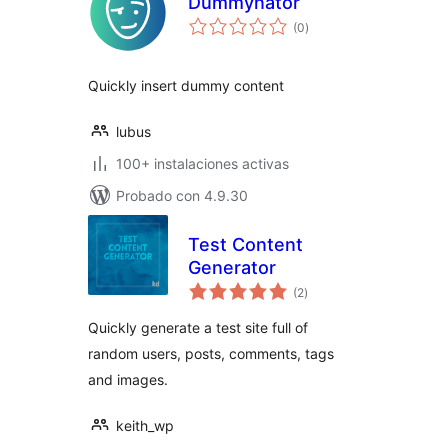
Dummynator
valoraciones
(0
)
en
total
Quickly insert dummy content
lubus
100+ instalaciones activas
Probado con 4.9.30
Test Content
Generator
valoraciones
(2
)
en
total
Quickly generate a test site full of
random users, posts, comments, tags
and images.
keith_wp