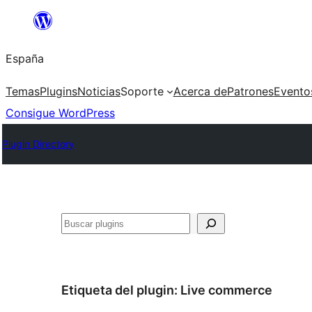
Saltar
al
España
contenido
Temas
Plugins
Noticias
Soporte
Acerca de
Patrones
Evento
Consigue WordPress
Plugin Directory
Buscar
Etiqueta del plugin:
Live commerce