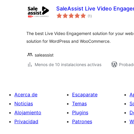
SaleAssist Live Video Engag
valoraciones
(1
)
en
total
The best Live Video Engagement solution for your webs
solution for WordPress and WooCommerce.
saleassist
Menos de 10 instalaciones activas
Probado
Acerca de
Escaparate
A
Noticias
Temas
S
Alojamiento
Plugins
D
Privacidad
Patrones
W