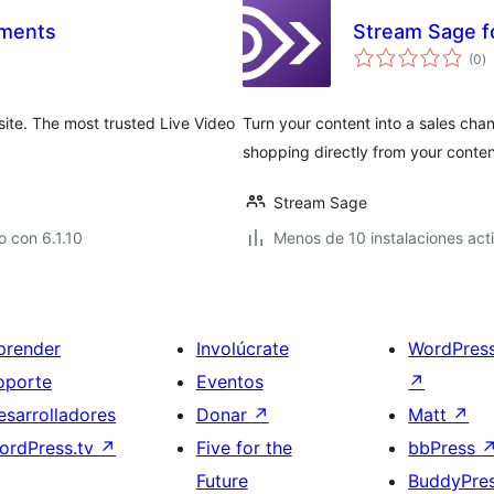
ements
Stream Sage 
va
(0
)
e
to
ite. The most trusted Live Video
Turn your content into a sales cha
shopping directly from your conten
Stream Sage
 con 6.1.10
Menos de 10 instalaciones act
prender
Involúcrate
WordPres
oporte
Eventos
↗
esarrolladores
Donar
↗
Matt
↗
ordPress.tv
↗
Five for the
bbPress
Future
BuddyPre