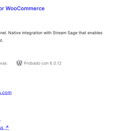
for WooCommerce
loraciones
n
tal
nnel. Native integration with Stream Sage that enables
t.
ivas
Probado con 6.0.12
s.com
↗
ss
↗