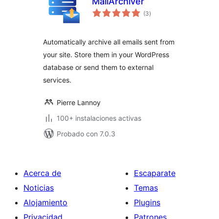
MailArchiver
valoraciones
(3
)
en
total
Automatically archive all emails sent from
your site. Store them in your WordPress
database or send them to external
services.
Pierre Lannoy
100+ instalaciones activas
Probado con 7.0.3
Acerca de
Escaparate
Noticias
Temas
Alojamiento
Plugins
Privacidad
Patrones