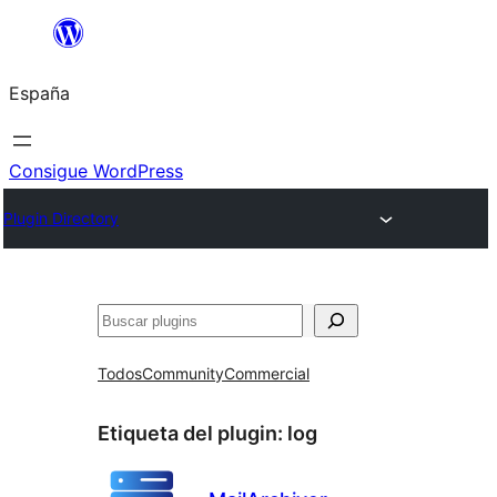
Saltar
al
España
contenido
Consigue WordPress
Plugin Directory
Buscar
Todos
Community
Commercial
Etiqueta del plugin:
log