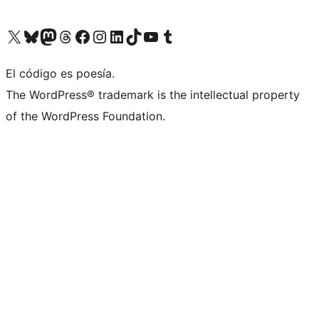
Visita nuestra cuenta de X (anteriormente Twitter)
Visita nuestra cuenta de Bluesky
Visita nuestra cuenta de Mastodon
Visita nuestra cuenta de Threads
Visita nuestra página de Facebook
Visita nuestra cuenta de Instagram
Visita nuestra cuenta de LinkedIn
Visita nuestra cuenta de TikTok
Visita nuestro canal de YouTube
Visita nuestra cuenta de Tumblr
El código es poesía.
The WordPress® trademark is the intellectual property
of the WordPress Foundation.