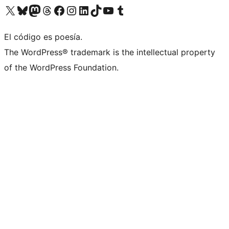
Visita nuestra cuenta de X (anteriormente Twitter)
Visita nuestra cuenta de Bluesky
Visita nuestra cuenta de Mastodon
Visita nuestra cuenta de Threads
Visita nuestra página de Facebook
Visita nuestra cuenta de Instagram
Visita nuestra cuenta de LinkedIn
Visita nuestra cuenta de TikTok
Visita nuestro canal de YouTube
Visita nuestra cuenta de Tumblr
El código es poesía.
The WordPress® trademark is the intellectual property
of the WordPress Foundation.