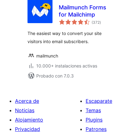
Mailmunch Forms
for Mailchimp
valoraciones
(372
)
en
total
The easiest way to convert your site
visitors into email subscribers.
mailmunch
10.000+ instalaciones activas
Probado con 7.0.3
Acerca de
Escaparate
Noticias
Temas
Alojamiento
Plugins
Privacidad
Patrones