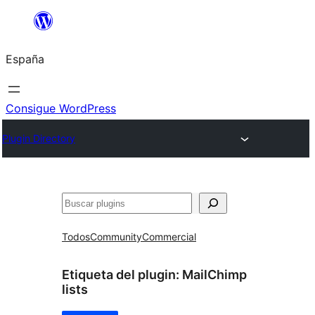
Saltar
al
España
contenido
Consigue WordPress
Plugin Directory
Buscar
Todos
Community
Commercial
Etiqueta del plugin:
MailChimp
lists