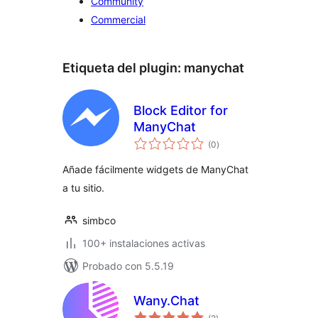
Community
Commercial
Etiqueta del plugin:
manychat
Block Editor for
ManyChat
valoraciones
(0
)
en
total
Añade fácilmente widgets de ManyChat
a tu sitio.
simbco
100+ instalaciones activas
Probado con 5.5.19
Wany.Chat
valoraciones