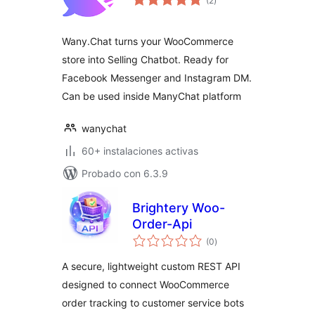
(2
)
en
total
Wany.Chat turns your WooCommerce
store into Selling Chatbot. Ready for
Facebook Messenger and Instagram DM.
Can be used inside ManyChat platform
wanychat
60+ instalaciones activas
Probado con 6.3.9
Brightery Woo-
Order-Api
valoraciones
(0
)
en
total
A secure, lightweight custom REST API
designed to connect WooCommerce
order tracking to customer service bots