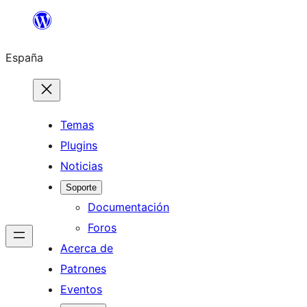
Saltar
al
España
contenido
Temas
Plugins
Noticias
Soporte
Documentación
Foros
Acerca de
Patrones
Eventos