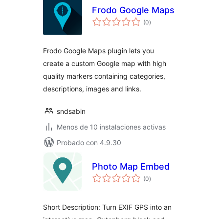
Frodo Google Maps
valoraciones
(0
)
en
total
Frodo Google Maps plugin lets you
create a custom Google map with high
quality markers containing categories,
descriptions, images and links.
sndsabin
Menos de 10 instalaciones activas
Probado con 4.9.30
Photo Map Embed
valoraciones
(0
)
en
total
Short Description: Turn EXIF GPS into an