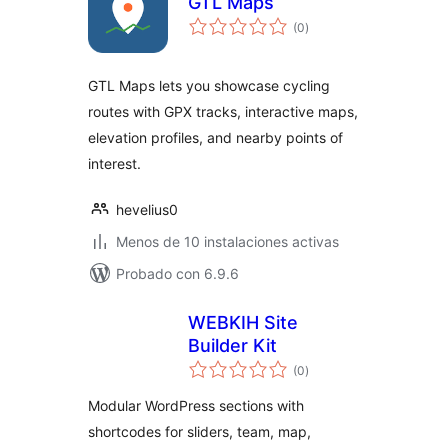
GTL Maps
valoraciones
(0
)
en
total
GTL Maps lets you showcase cycling
routes with GPX tracks, interactive maps,
elevation profiles, and nearby points of
interest.
hevelius0
Menos de 10 instalaciones activas
Probado con 6.9.6
WEBKIH Site
Builder Kit
valoraciones
(0
)
en
total
Modular WordPress sections with
shortcodes for sliders, team, map,