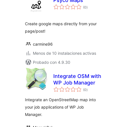
Psyco Maps
valoraciones
(0
)
en
total
Create google maps directly from your
page/post!
carmine96
Menos de 10 instalaciones activas
Probado con 4.9.30
Integrate OSM with
WP Job Manager
valoraciones
(0
)
en
total
Integrate an OpenStreetMap map into
your job applications of WP Job
Manager.