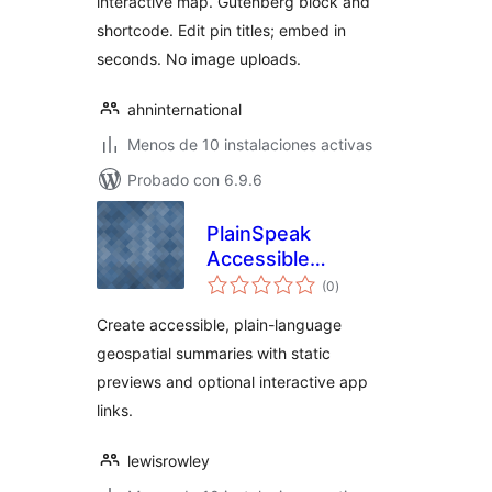
interactive map. Gutenberg block and
shortcode. Edit pin titles; embed in
seconds. No image uploads.
ahninternational
Menos de 10 instalaciones activas
Probado con 6.9.6
PlainSpeak
Accessible
valoraciones
Geospatial
(0
)
en
total
Companion
Create accessible, plain-language
geospatial summaries with static
previews and optional interactive app
links.
lewisrowley