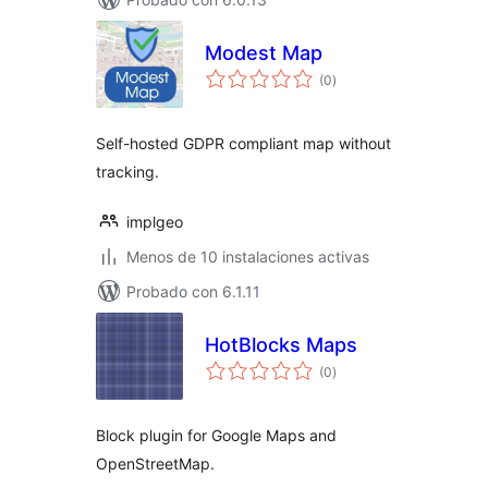
Modest Map
valoraciones
(0
)
en
total
Self-hosted GDPR compliant map without
tracking.
implgeo
Menos de 10 instalaciones activas
Probado con 6.1.11
HotBlocks Maps
valoraciones
(0
)
en
total
Block plugin for Google Maps and
OpenStreetMap.