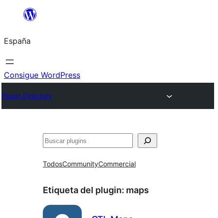
Saltar
al
España
contenido
Consigue WordPress
Plugin Directory
Buscar
Todos
Community
Commercial
Etiqueta del plugin:
maps