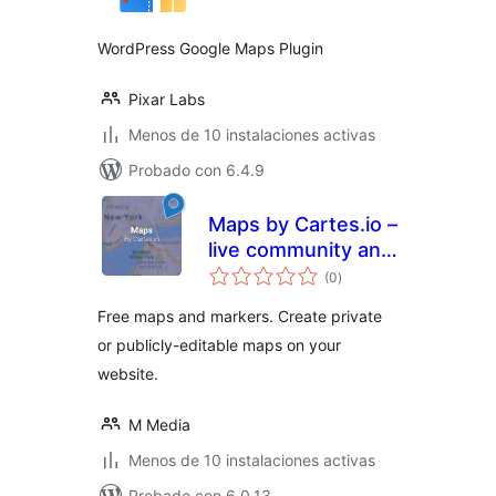
total
WordPress Google Maps Plugin
Pixar Labs
Menos de 10 instalaciones activas
Probado con 6.4.9
Maps by Cartes.io –
live community and
valoraciones
private maps for
(0
)
en
total
anything
Free maps and markers. Create private
or publicly-editable maps on your
website.
M Media
Menos de 10 instalaciones activas
Probado con 6.0.13