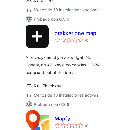
Marcel Pol
Menos de 10 instalaciones activas
Probado con 6.9.6
drakkar.one map
valoraciones
(0
)
en
total
A privacy-friendly map widget. No
Google, no API keys, no cookies. GDPR-
compliant out of the box.
Kirill Zhuchkov
Menos de 10 instalaciones activas
Probado con 6.9.6
Mapfy
valoraciones
(0
)
en