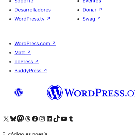
Soporte
Eventos
Desarrolladores
Donar
↗
WordPress.tv
↗
Swag
↗
WordPress.com
↗
Matt
↗
bbPress
↗
BuddyPress
↗
Visita nuestra cuenta de X (anteriormente Twitter)
Visita nuestra cuenta de Bluesky
Visita nuestra cuenta de Mastodon
Visita nuestra cuenta de Threads
Visita nuestra página de Facebook
Visita nuestra cuenta de Instagram
Visita nuestra cuenta de LinkedIn
Visita nuestra cuenta de TikTok
Visita nuestro canal de YouTube
Visita nuestra cuenta de Tumblr
El código es poesía.