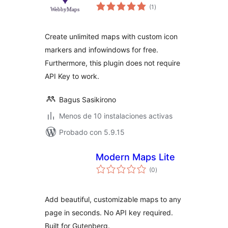
valoraciones
(1
)
en
total
Create unlimited maps with custom icon
markers and infowindows for free.
Furthermore, this plugin does not require
API Key to work.
Bagus Sasikirono
Menos de 10 instalaciones activas
Probado con 5.9.15
Modern Maps Lite
valoraciones
(0
)
en
total
Add beautiful, customizable maps to any
page in seconds. No API key required.
Built for Gutenberg.