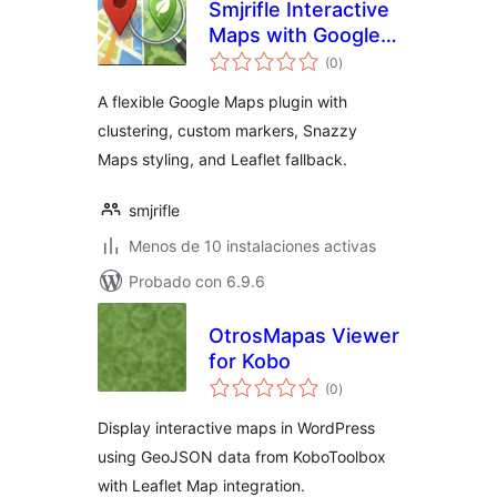
Smjrifle Interactive
Maps with Google
valoraciones
Maps and Leaflet
(0
)
en
total
A flexible Google Maps plugin with
clustering, custom markers, Snazzy
Maps styling, and Leaflet fallback.
smjrifle
Menos de 10 instalaciones activas
Probado con 6.9.6
OtrosMapas Viewer
for Kobo
valoraciones
(0
)
en
total
Display interactive maps in WordPress
using GeoJSON data from KoboToolbox
with Leaflet Map integration.