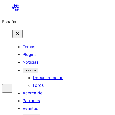
Saltar
al
España
contenido
Temas
Plugins
Noticias
Soporte
Documentación
Foros
Acerca de
Patrones
Eventos