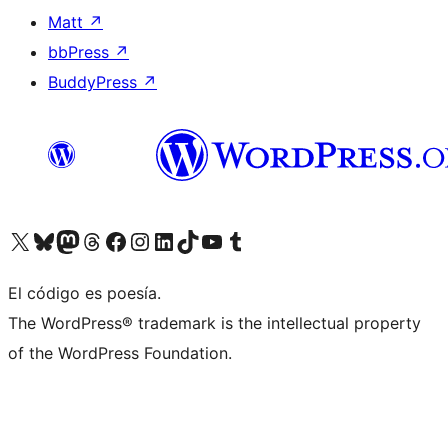
Matt
↗
bbPress
↗
BuddyPress
↗
Visita nuestra cuenta de X (anteriormente Twitter)
Visita nuestra cuenta de Bluesky
Visita nuestra cuenta de Mastodon
Visita nuestra cuenta de Threads
Visita nuestra página de Facebook
Visita nuestra cuenta de Instagram
Visita nuestra cuenta de LinkedIn
Visita nuestra cuenta de TikTok
Visita nuestro canal de YouTube
Visita nuestra cuenta de Tumblr
El código es poesía.
The WordPress® trademark is the intellectual property
of the WordPress Foundation.