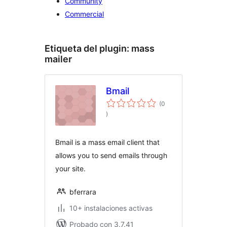
Community
Commercial
Etiqueta del plugin:
mass
mailer
Bmail
(0
valoraciones
)
en
total
Bmail is a mass email client that
allows you to send emails through
your site.
bferrara
10+ instalaciones activas
Probado con 3.7.41