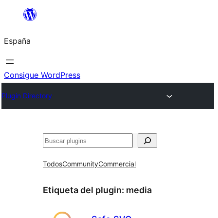
Saltar
al
España
contenido
Consigue WordPress
Plugin Directory
Buscar
Todos
Community
Commercial
Etiqueta del plugin:
media