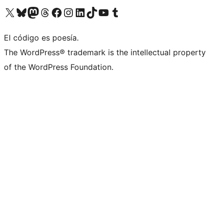
Visita nuestra cuenta de X (anteriormente Twitter)
Visita nuestra cuenta de Bluesky
Visita nuestra cuenta de Mastodon
Visita nuestra cuenta de Threads
Visita nuestra página de Facebook
Visita nuestra cuenta de Instagram
Visita nuestra cuenta de LinkedIn
Visita nuestra cuenta de TikTok
Visita nuestro canal de YouTube
Visita nuestra cuenta de Tumblr
El código es poesía.
The WordPress® trademark is the intellectual property
of the WordPress Foundation.