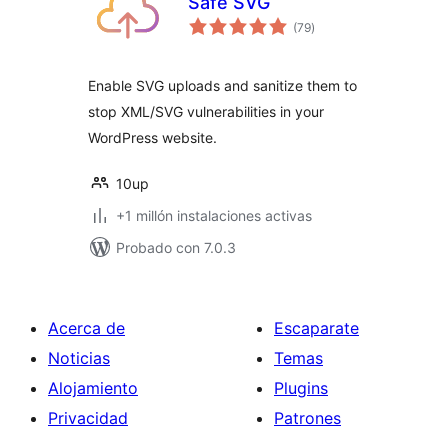
Safe SVG
valoraciones
(79
)
en
total
Enable SVG uploads and sanitize them to
stop XML/SVG vulnerabilities in your
WordPress website.
10up
+1 millón instalaciones activas
Probado con 7.0.3
Acerca de
Escaparate
Noticias
Temas
Alojamiento
Plugins
Privacidad
Patrones