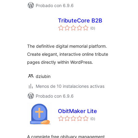
Probado con 6.9.6
TributeCore B2B
valoraciones
(0
)
en
total
The definitive digital memorial platform.
Create elegant, interactive online tribute
pages directly within WordPress.
dziubin
Menos de 10 instalaciones activas
Probado con 6.9.6
ObitMaker Lite
valoraciones
(0
)
en
total
A complete free obituary management