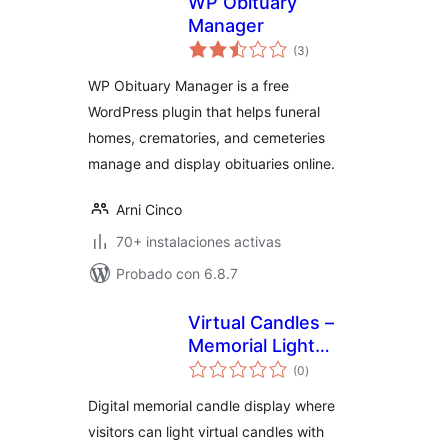
WP Obituary
Manager
valoraciones
(3
)
en
total
WP Obituary Manager is a free
WordPress plugin that helps funeral
homes, crematories, and cemeteries
manage and display obituaries online.
Arni Cinco
70+ instalaciones activas
Probado con 6.8.7
Virtual Candles –
Memorial Light
valoraciones
Display
(0
)
en
total
Digital memorial candle display where
visitors can light virtual candles with