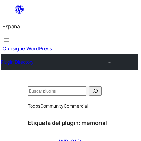
Saltar
al
España
contenido
Consigue WordPress
Plugin Directory
Buscar
Todos
Community
Commercial
Etiqueta del plugin:
memorial