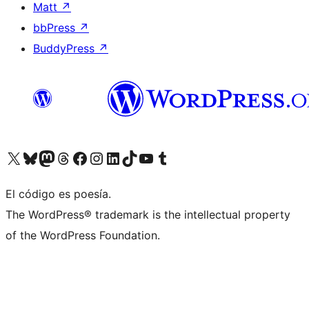
Matt
↗
bbPress
↗
BuddyPress
↗
Visita nuestra cuenta de X (anteriormente Twitter)
Visita nuestra cuenta de Bluesky
Visita nuestra cuenta de Mastodon
Visita nuestra cuenta de Threads
Visita nuestra página de Facebook
Visita nuestra cuenta de Instagram
Visita nuestra cuenta de LinkedIn
Visita nuestra cuenta de TikTok
Visita nuestro canal de YouTube
Visita nuestra cuenta de Tumblr
El código es poesía.
The WordPress® trademark is the intellectual property
of the WordPress Foundation.