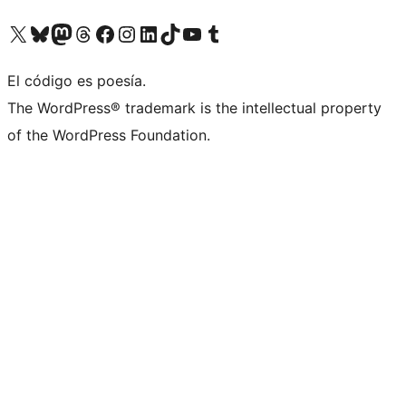
Visita nuestra cuenta de X (anteriormente Twitter)
Visita nuestra cuenta de Bluesky
Visita nuestra cuenta de Mastodon
Visita nuestra cuenta de Threads
Visita nuestra página de Facebook
Visita nuestra cuenta de Instagram
Visita nuestra cuenta de LinkedIn
Visita nuestra cuenta de TikTok
Visita nuestro canal de YouTube
Visita nuestra cuenta de Tumblr
El código es poesía.
The WordPress® trademark is the intellectual property
of the WordPress Foundation.