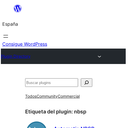
Saltar
al
España
contenido
Consigue WordPress
Plugin Directory
Buscar
Todos
Community
Commercial
Etiqueta del plugin:
nbsp