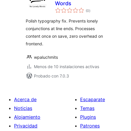
Words
valoraciones
(0
)
en
total
Polish typography fix. Prevents lonely
conjunctions at line ends. Processes
content once on save, zero overhead on
frontend.
wpaluchmits
Menos de 10 instalaciones activas
Probado con 7.0.3
Acerca de
Escaparate
Noticias
Temas
Alojamiento
Plugins
Privacidad
Patrones