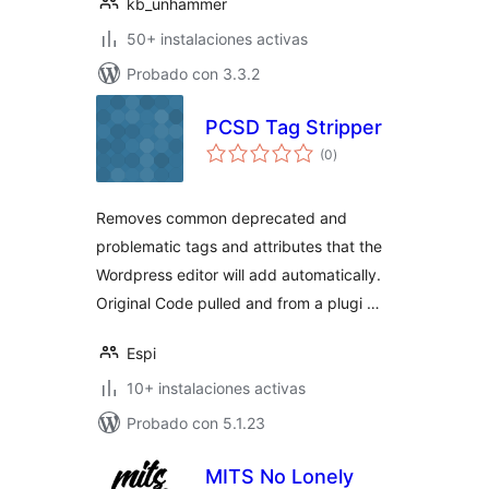
kb_unhammer
50+ instalaciones activas
Probado con 3.3.2
PCSD Tag Stripper
valoraciones
(0
)
en
total
Removes common deprecated and
problematic tags and attributes that the
Wordpress editor will add automatically.
Original Code pulled and from a plugi …
Espi
10+ instalaciones activas
Probado con 5.1.23
MITS No Lonely