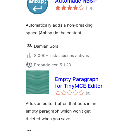
Automatic NBSP
valoraciones
(13
)
en
total
Automatically adds a non-breaking
space (&nbsp) in the content.
Damian Gora
3.000+ instalaciones activas
Probado con 5.1.23
Empty Paragraph
for TinyMCE Editor
valoraciones
(0
)
en
total
Adds an editor button that puts in an
empty paragraph which won't get
deleted when you save.