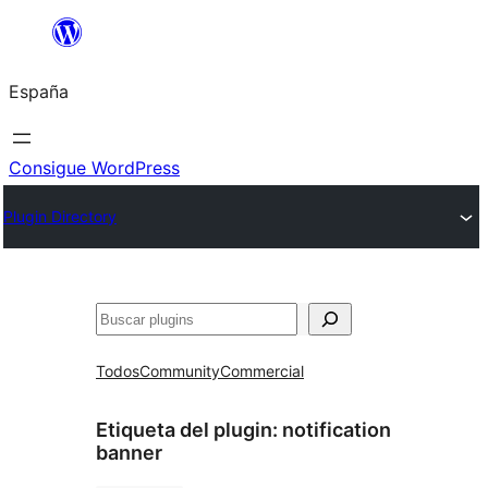
Saltar
al
España
contenido
Consigue WordPress
Plugin Directory
Buscar
Todos
Community
Commercial
Etiqueta del plugin:
notification
banner