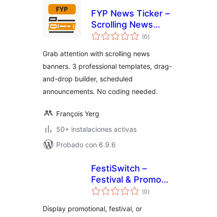
FYP News Ticker –
Scrolling News
valoraciones
Banner &
(0
)
en
total
Announcement Bar
Grab attention with scrolling news
for WordPress
banners. 3 professional templates, drag-
and-drop builder, scheduled
announcements. No coding needed.
François Yerg
50+ instalaciones activas
Probado con 6.9.6
FestiSwitch –
Festival & Promo
valoraciones
Slider
(0
)
en
total
Display promotional, festival, or