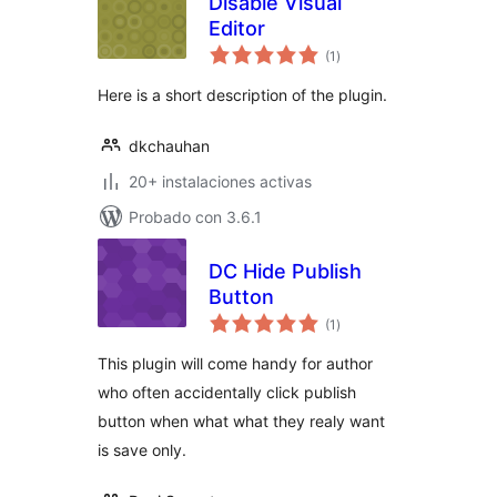
Disable Visual
Editor
valoraciones
(1
)
en
total
Here is a short description of the plugin.
dkchauhan
20+ instalaciones activas
Probado con 3.6.1
DC Hide Publish
Button
valoraciones
(1
)
en
total
This plugin will come handy for author
who often accidentally click publish
button when what what they realy want
is save only.