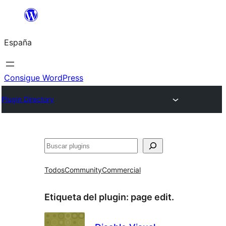
Saltar
al
España
contenido
Consigue WordPress
Plugin Directory
Buscar
Todos
Community
Commercial
Etiqueta del plugin:
page edit.