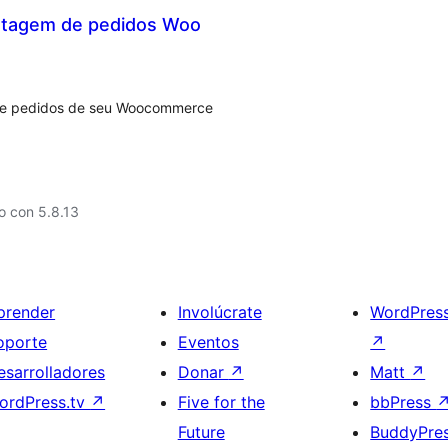
stagem de pedidos Woo
de pedidos de seu Woocommerce
o con 5.8.13
prender
Involúcrate
WordPres
oporte
Eventos
↗
esarrolladores
Donar
↗
Matt
↗
ordPress.tv
↗
Five for the
bbPress
Future
BuddyPre