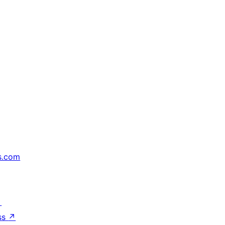
s.com
↗
ss
↗