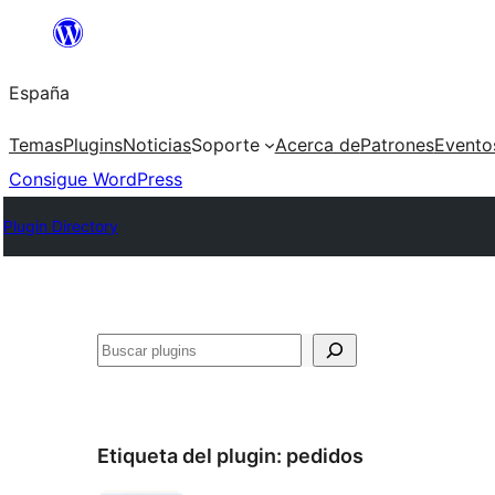
Saltar
al
España
contenido
Temas
Plugins
Noticias
Soporte
Acerca de
Patrones
Evento
Consigue WordPress
Plugin Directory
Buscar
Etiqueta del plugin:
pedidos