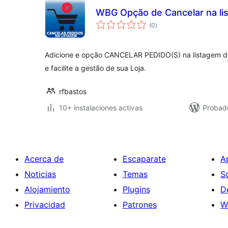
WBG Opção de Cancelar na li
valoraciones
(0
)
en
total
Adicione e opção CANCELAR PEDIDO(S) na listagem 
e facilite a gestão de sua Loja.
rfbastos
10+ instalaciones activas
Probad
Acerca de
Escaparate
A
Noticias
Temas
S
Alojamiento
Plugins
D
Privacidad
Patrones
W