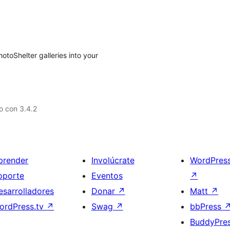
otoShelter galleries into your
o con 3.4.2
prender
Involúcrate
WordPres
oporte
Eventos
↗
esarrolladores
Donar
↗
Matt
↗
ordPress.tv
↗
Swag
↗
bbPress
BuddyPre