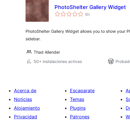
PhotoShelter Gallery Widget
valoraciones
(0
)
en
total
PhotoShelter Gallery Widget allows you to show your Ph
sidebar.
Thad Allender
50+ instalaciones activas
Probad
Acerca de
Escaparate
A
Noticias
Temas
S
Alojamiento
Plugins
D
Privacidad
Patrones
W