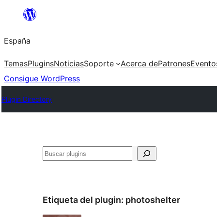
Saltar
al
España
contenido
Temas
Plugins
Noticias
Soporte
Acerca de
Patrones
Evento
Consigue WordPress
Plugin Directory
Buscar
Etiqueta del plugin:
photoshelter