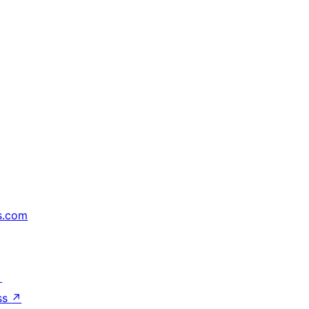
s.com
↗
ss
↗