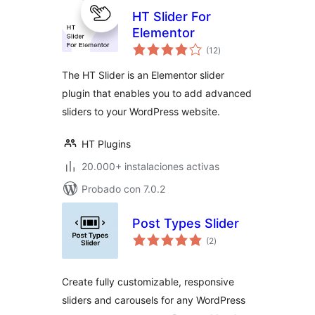
HT Slider For
Elementor
valoraciones
(12
)
en
total
The HT Slider is an Elementor slider
plugin that enables you to add advanced
sliders to your WordPress website.
HT Plugins
20.000+ instalaciones activas
Probado con 7.0.2
Post Types Slider
valoraciones
(2
)
en
total
Create fully customizable, responsive
sliders and carousels for any WordPress