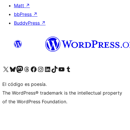
Matt
↗
bbPress
↗
BuddyPress
↗
Visita nuestra cuenta de X (anteriormente Twitter)
Visita nuestra cuenta de Bluesky
Visita nuestra cuenta de Mastodon
Visita nuestra cuenta de Threads
Visita nuestra página de Facebook
Visita nuestra cuenta de Instagram
Visita nuestra cuenta de LinkedIn
Visita nuestra cuenta de TikTok
Visita nuestro canal de YouTube
Visita nuestra cuenta de Tumblr
El código es poesía.
The WordPress® trademark is the intellectual property
of the WordPress Foundation.