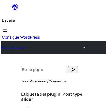
Saltar
al
España
contenido
Consigue WordPress
Plugin Directory
Buscar
Todos
Community
Commercial
Etiqueta del plugin:
Post type
slider