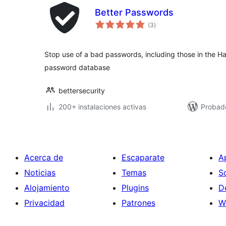
Better Passwords
valoraciones
(3
)
en
total
Stop use of a bad passwords, including those in the 
password database
bettersecurity
200+ instalaciones activas
Probad
Acerca de
Escaparate
A
Noticias
Temas
S
Alojamiento
Plugins
D
Privacidad
Patrones
W