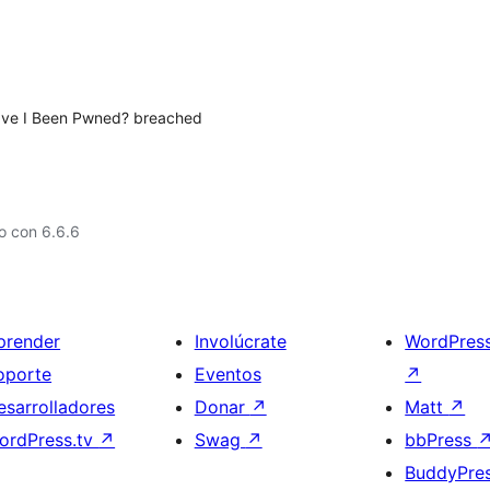
Have I Been Pwned? breached
o con 6.6.6
prender
Involúcrate
WordPres
oporte
Eventos
↗
esarrolladores
Donar
↗
Matt
↗
ordPress.tv
↗
Swag
↗
bbPress
BuddyPre