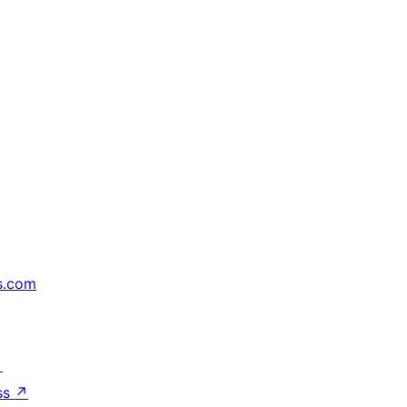
s.com
↗
ss
↗