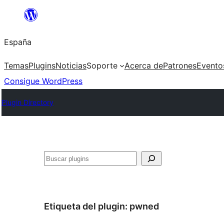
Saltar
al
España
contenido
Temas
Plugins
Noticias
Soporte
Acerca de
Patrones
Evento
Consigue WordPress
Plugin Directory
Buscar
Etiqueta del plugin:
pwned