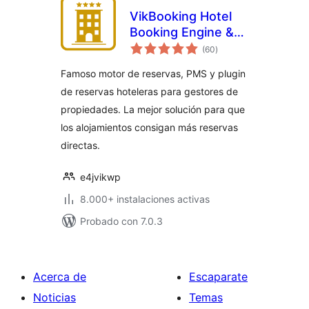
VikBooking Hotel
Booking Engine &
valoraciones
PMS
(60
)
en
total
Famoso motor de reservas, PMS y plugin
de reservas hoteleras para gestores de
propiedades. La mejor solución para que
los alojamientos consigan más reservas
directas.
e4jvikwp
8.000+ instalaciones activas
Probado con 7.0.3
Acerca de
Escaparate
Noticias
Temas