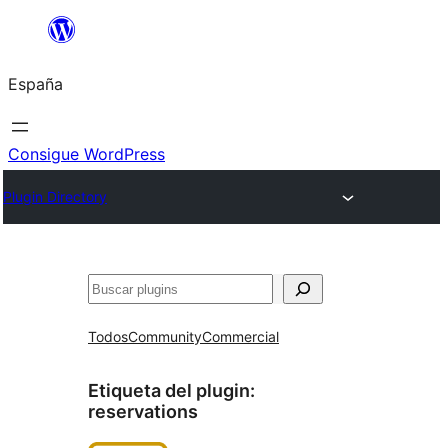
Saltar
al
España
contenido
Consigue WordPress
Plugin Directory
Buscar
Todos
Community
Commercial
Etiqueta del plugin:
reservations