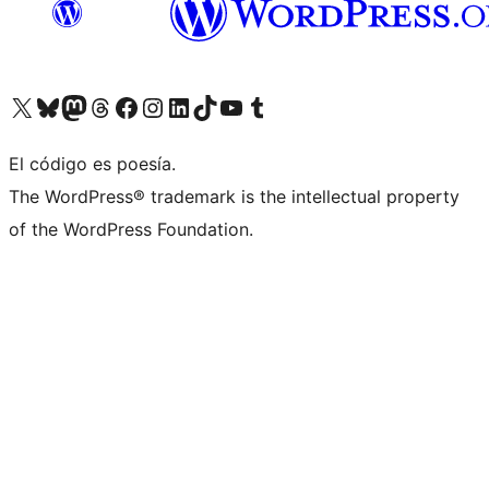
Visita nuestra cuenta de X (anteriormente Twitter)
Visita nuestra cuenta de Bluesky
Visita nuestra cuenta de Mastodon
Visita nuestra cuenta de Threads
Visita nuestra página de Facebook
Visita nuestra cuenta de Instagram
Visita nuestra cuenta de LinkedIn
Visita nuestra cuenta de TikTok
Visita nuestro canal de YouTube
Visita nuestra cuenta de Tumblr
El código es poesía.
The WordPress® trademark is the intellectual property
of the WordPress Foundation.