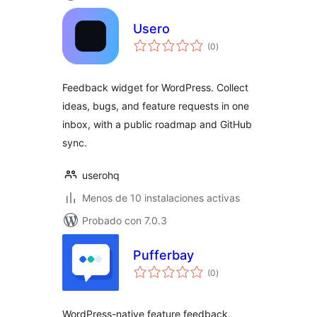
Usero
valoraciones
(0
)
en
total
Feedback widget for WordPress. Collect
ideas, bugs, and feature requests in one
inbox, with a public roadmap and GitHub
sync.
userohq
Menos de 10 instalaciones activas
Probado con 7.0.3
Pufferbay
valoraciones
(0
)
en
total
WordPress-native feature feedback,