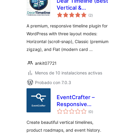
Dear Timeline (Best
Vertical &
valoraciones
Horizontal
(2
)
en
total
Timeline)
A premium, responsive timeline plugin for
WordPress with three layout modes:
Horizontal (scroll-snap), Classic (premium
zigzag), and Flat (modern card …
ankit07721
Menos de 10 instalaciones activas
Probado con 7.0.3
EventCrafter –
Responsive
valoraciones
Timelines,
(0
)
en
total
Roadmaps &
Create beautiful vertical timelines,
Events Builder
product roadmaps, and event history.