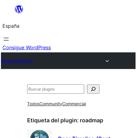
Saltar
al
España
contenido
Consigue WordPress
Plugin Directory
Buscar
Todos
Community
Commercial
Etiqueta del plugin:
roadmap