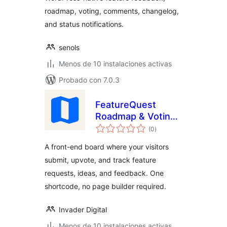
roadmap, voting, comments, changelog,
and status notifications.
senols
Menos de 10 instalaciones activas
Probado con 7.0.3
FeatureQuest
Roadmap & Voting
valoraciones
Board
(0
)
en
total
A front-end board where your visitors
submit, upvote, and track feature
requests, ideas, and feedback. One
shortcode, no page builder required.
Invader Digital
Menos de 10 instalaciones activas