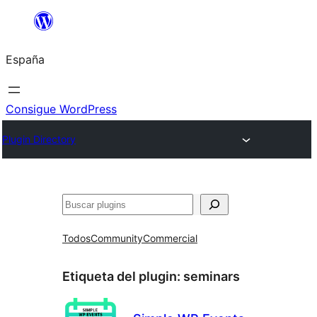
Saltar
al
España
contenido
Consigue WordPress
Plugin Directory
Buscar
Todos
Community
Commercial
Etiqueta del plugin:
seminars