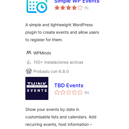
Simple WP Events
valoraciones
(1
)
en
total
A simple and lightweight WordPress
plugin to create events and allow users
to register for them.
WPMinds
100+ instalaciones activas
Probado con 6.8.0
TBD Events
valoraciones
(0
)
en
total
Show your events by date in
customisable lists and calendars. Add
recurring events, host information –