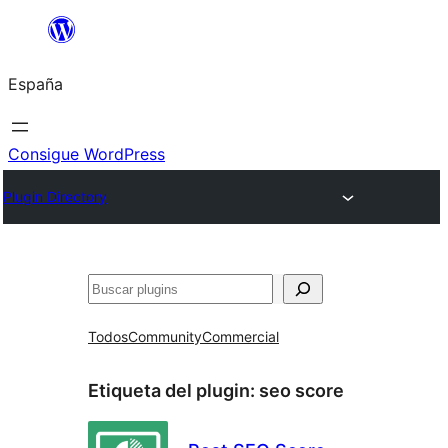
Saltar
al
España
contenido
Consigue WordPress
Plugin Directory
Buscar
Todos
Community
Commercial
Etiqueta del plugin:
seo score