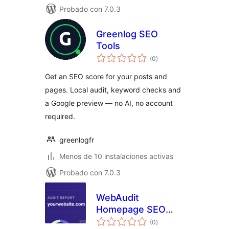
Probado con 7.0.3
Greenlog SEO
Tools
valoraciones
(0
)
en
total
Get an SEO score for your posts and
pages. Local audit, keyword checks and
a Google preview — no AI, no account
required.
greenlogfr
Menos de 10 instalaciones activas
Probado con 7.0.3
WebAudit
Homepage SEO
valoraciones
Checker
(0
)
en