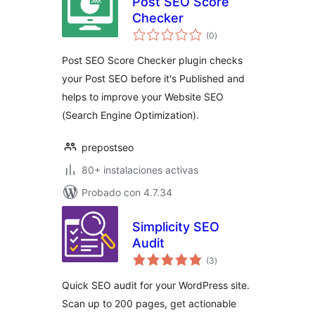
Post SEO Score
Checker
valoraciones
(0
)
en
total
Post SEO Score Checker plugin checks
your Post SEO before it's Published and
helps to improve your Website SEO
(Search Engine Optimization).
prepostseo
80+ instalaciones activas
Probado con 4.7.34
Simplicity SEO
Audit
valoraciones
(3
)
en
total
Quick SEO audit for your WordPress site.
Scan up to 200 pages, get actionable