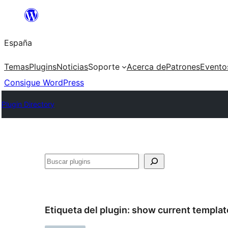
Saltar
al
España
contenido
Temas
Plugins
Noticias
Soporte
Acerca de
Patrones
Evento
Consigue WordPress
Plugin Directory
Buscar
Etiqueta del plugin:
show current templat