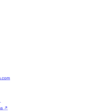
s.com
↗
ss
↗