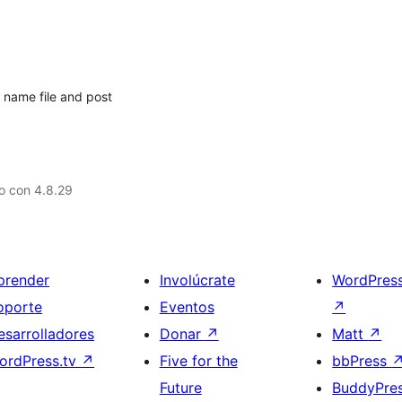
 name file and post
o con 4.8.29
prender
Involúcrate
WordPres
oporte
Eventos
↗
esarrolladores
Donar
↗
Matt
↗
ordPress.tv
↗
Five for the
bbPress
Future
BuddyPre