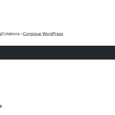
s
Colabora
Consigue WordPress
e