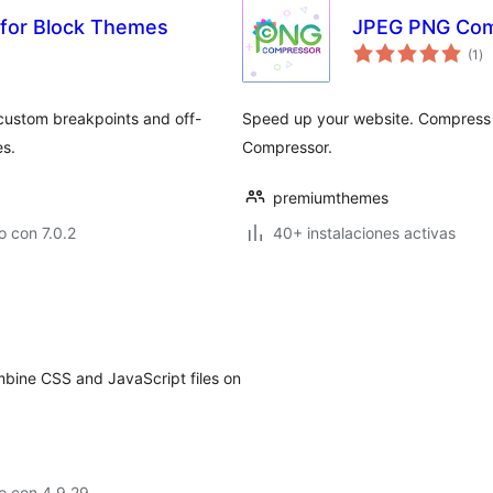
 for Block Themes
JPEG PNG Com
va
(1
)
en
to
 custom breakpoints and off-
Speed up your website. Compress
es.
Compressor.
premiumthemes
 con 7.0.2
40+ instalaciones activas
mbine CSS and JavaScript files on
o con 4.9.29