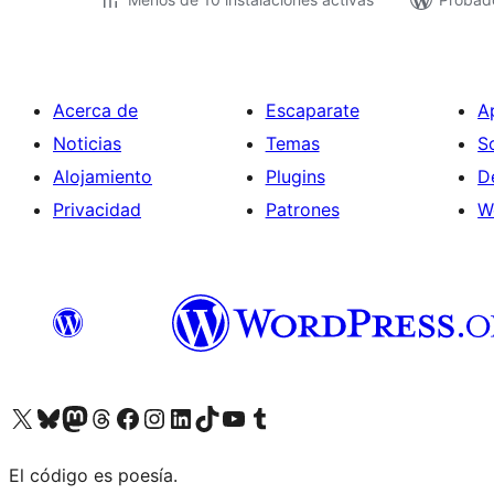
Acerca de
Escaparate
A
Noticias
Temas
S
Alojamiento
Plugins
D
Privacidad
Patrones
W
Visita nuestra cuenta de X (anteriormente Twitter)
Visita nuestra cuenta de Bluesky
Visita nuestra cuenta de Mastodon
Visita nuestra cuenta de Threads
Visita nuestra página de Facebook
Visita nuestra cuenta de Instagram
Visita nuestra cuenta de LinkedIn
Visita nuestra cuenta de TikTok
Visita nuestro canal de YouTube
Visita nuestra cuenta de Tumblr
El código es poesía.