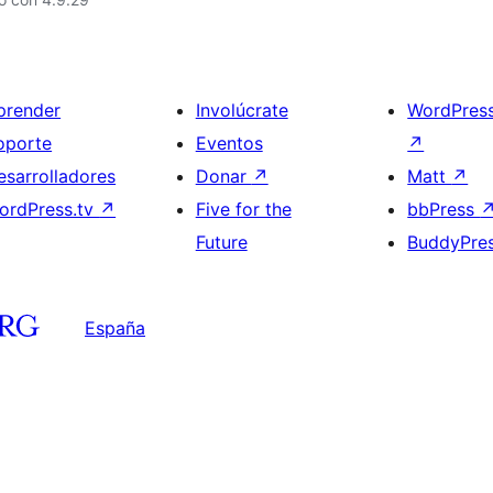
prender
Involúcrate
WordPres
oporte
Eventos
↗
esarrolladores
Donar
↗
Matt
↗
ordPress.tv
↗
Five for the
bbPress
Future
BuddyPre
España