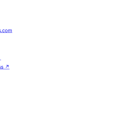
s.com
↗
ss
↗