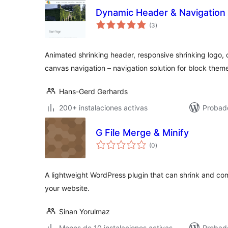
Dynamic Header & Navigation
valoraciones
(3
)
en
total
Animated shrinking header, responsive shrinking logo,
canvas navigation – navigation solution for block them
Hans-Gerd Gerhards
200+ instalaciones activas
Probado
G File Merge & Minify
valoraciones
(0
)
en
total
A lightweight WordPress plugin that can shrink and co
your website.
Sinan Yorulmaz
Menos de 10 instalaciones activas
Probad