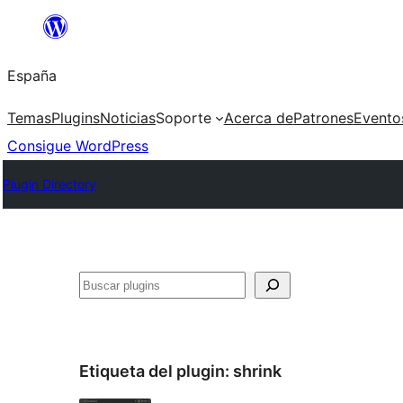
Saltar
al
España
contenido
Temas
Plugins
Noticias
Soporte
Acerca de
Patrones
Evento
Consigue WordPress
Plugin Directory
Buscar
Etiqueta del plugin:
shrink