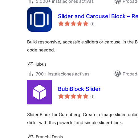
5.000+ instalaciones activas
Probado
Slider and Carousel Block – R
valoraciones
(1
)
en
total
Build responsive, accessible sliders or carousel in the 
code needed.
lubus
700+ instalaciones activas
Probado
BubiBlock Slider
valoraciones
(1
)
en
total
Slider Block for Gutenberg. Create a image slider, color s
slider with this powerful and simple slider block.
Franchi Denis