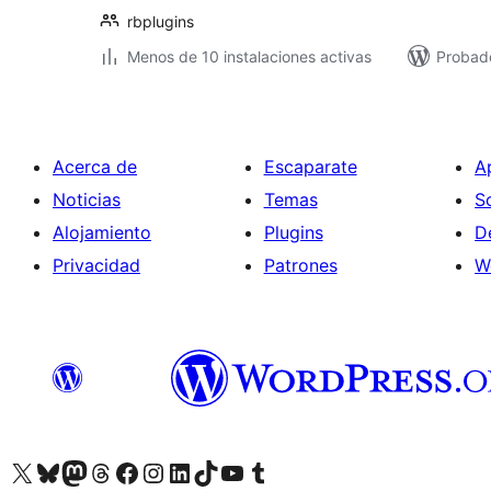
rbplugins
Menos de 10 instalaciones activas
Probad
Acerca de
Escaparate
A
Noticias
Temas
S
Alojamiento
Plugins
D
Privacidad
Patrones
W
Visita nuestra cuenta de X (anteriormente Twitter)
Visita nuestra cuenta de Bluesky
Visita nuestra cuenta de Mastodon
Visita nuestra cuenta de Threads
Visita nuestra página de Facebook
Visita nuestra cuenta de Instagram
Visita nuestra cuenta de LinkedIn
Visita nuestra cuenta de TikTok
Visita nuestro canal de YouTube
Visita nuestra cuenta de Tumblr