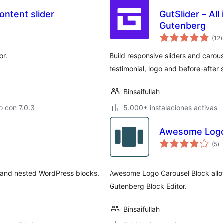
ontent slider
GutSlider – All
Gutenberg
v
(12
)
e
t
or.
Build responsive sliders and carous
testimonial, logo and before-after s
Binsaifullah
 con 7.0.3
5.000+ instalaciones activas
Awesome Logo
va
(5
)
e
to
, and nested WordPress blocks.
Awesome Logo Carousel Block allows
Gutenberg Block Editor.
Binsaifullah