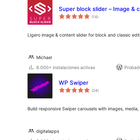
Super block slider – Image & c
valoraciones
(14
)
en
total
Ligero image & content slider for block and classic edit
Michael
8.000+ instalaciones activas
Probado
WP Swiper
valoraciones
(24
)
en
total
Build responsive Swiper carousels with images, media
digitalapps