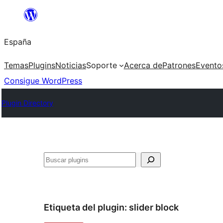
Saltar
al
España
contenido
Temas
Plugins
Noticias
Soporte
Acerca de
Patrones
Evento
Consigue WordPress
Plugin Directory
Buscar
Etiqueta del plugin:
slider block