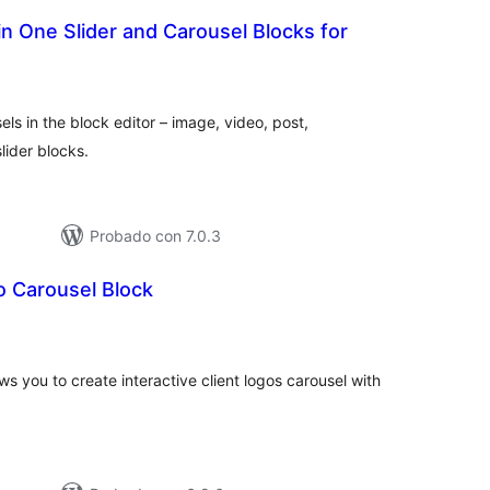
 in One Slider and Carousel Blocks for
aloraciones
n
otal
els in the block editor – image, video, post,
lider blocks.
Probado con 7.0.3
 Carousel Block
loraciones
n
tal
 you to create interactive client logos carousel with