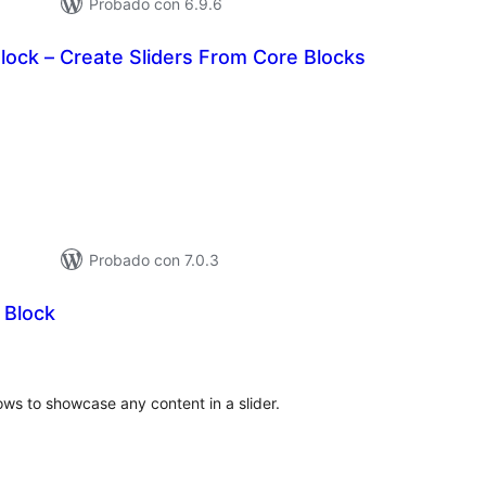
Probado con 6.9.6
Block – Create Sliders From Core Blocks
loraciones
n
tal
Probado con 7.0.3
 Block
loraciones
n
tal
ws to showcase any content in a slider.