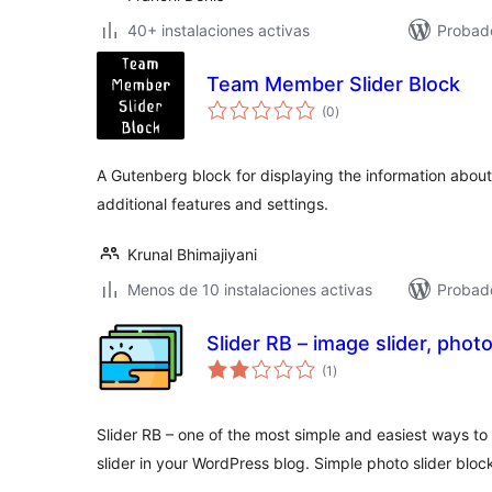
40+ instalaciones activas
Probad
Team Member Slider Block
valoraciones
(0
)
en
total
A Gutenberg block for displaying the information abo
additional features and settings.
Krunal Bhimajiyani
Menos de 10 instalaciones activas
Probado
Slider RB – image slider, photo
valoraciones
(1
)
en
total
Slider RB – one of the most simple and easiest ways to 
slider in your WordPress blog. Simple photo slider bloc