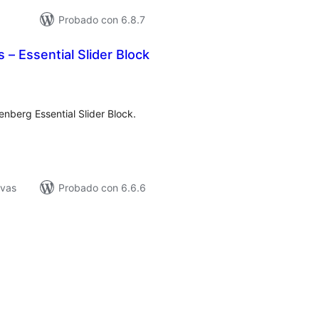
Probado con 6.8.7
 – Essential Slider Block
loraciones
n
tal
enberg Essential Slider Block.
ivas
Probado con 6.6.6