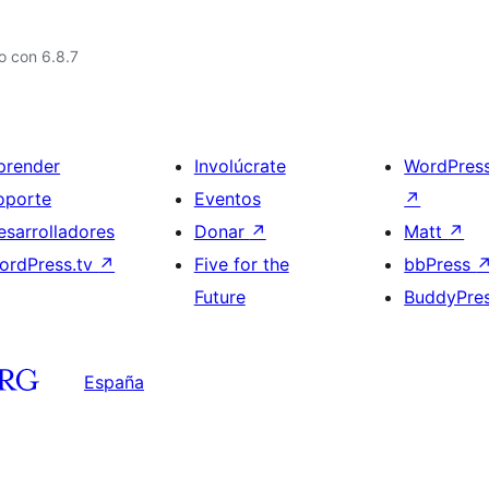
o con 6.8.7
prender
Involúcrate
WordPres
oporte
Eventos
↗
esarrolladores
Donar
↗
Matt
↗
ordPress.tv
↗
Five for the
bbPress
Future
BuddyPre
España