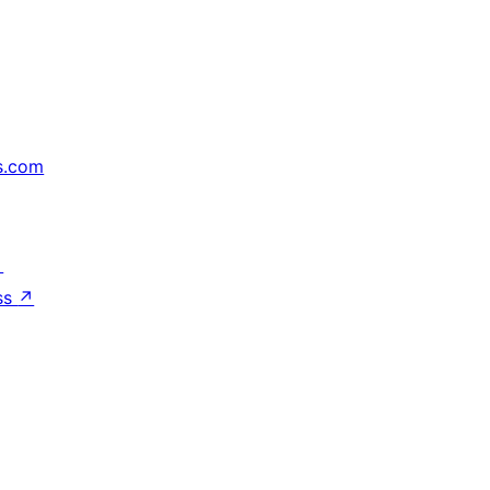
s.com
↗
ss
↗