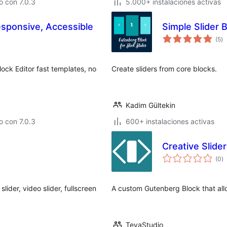
 con 7.0.3
5.000+ instalaciones activas
esponsive, Accessible
Simple Slider 
va
(5
)
e
to
Block Editor fast templates, no
Create sliders from core blocks.
Kadim Gültekin
 con 7.0.3
600+ instalaciones activas
Creative Slider
va
(0
)
e
to
lider, video slider, fullscreen
A custom Gutenberg Block that allo
TevaStudio