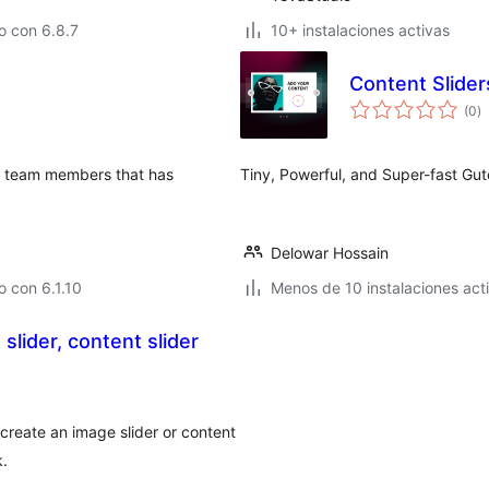
o con 6.8.7
10+ instalaciones activas
Content Sliders
va
(0
)
e
to
ut team members that has
Tiny, Powerful, and Super-fast Gut
Delowar Hossain
 con 6.1.10
Menos de 10 instalaciones act
 slider, content slider
create an image slider or content
k.