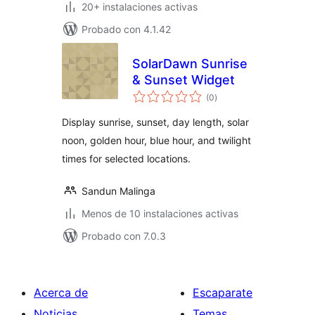
20+ instalaciones activas
Probado con 4.1.42
SolarDawn Sunrise
& Sunset Widget
valoraciones
(0
)
en
total
Display sunrise, sunset, day length, solar
noon, golden hour, blue hour, and twilight
times for selected locations.
Sandun Malinga
Menos de 10 instalaciones activas
Probado con 7.0.3
Acerca de
Escaparate
Noticias
Temas