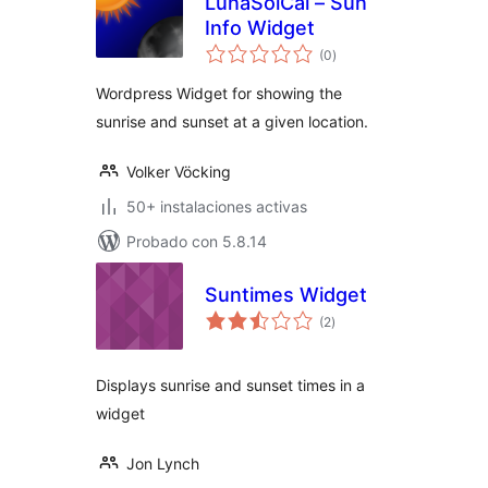
LunaSolCal – Sun
Info Widget
valoraciones
(0
)
en
total
Wordpress Widget for showing the
sunrise and sunset at a given location.
Volker Vöcking
50+ instalaciones activas
Probado con 5.8.14
Suntimes Widget
valoraciones
(2
)
en
total
Displays sunrise and sunset times in a
widget
Jon Lynch