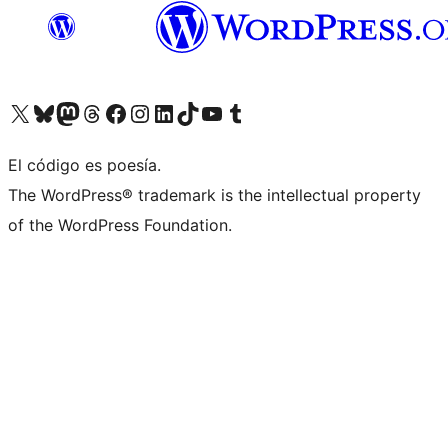
Visita nuestra cuenta de X (anteriormente Twitter)
Visita nuestra cuenta de Bluesky
Visita nuestra cuenta de Mastodon
Visita nuestra cuenta de Threads
Visita nuestra página de Facebook
Visita nuestra cuenta de Instagram
Visita nuestra cuenta de LinkedIn
Visita nuestra cuenta de TikTok
Visita nuestro canal de YouTube
Visita nuestra cuenta de Tumblr
El código es poesía.
The WordPress® trademark is the intellectual property
of the WordPress Foundation.