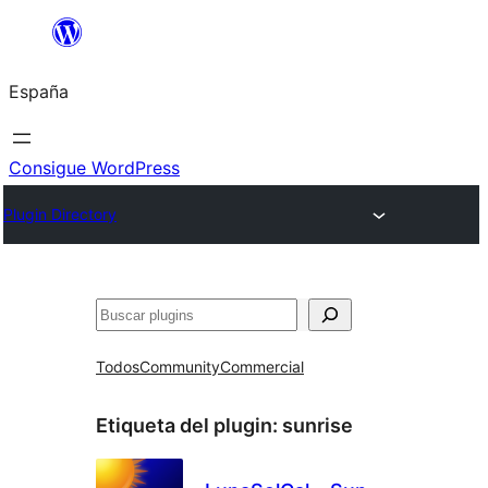
Saltar
al
España
contenido
Consigue WordPress
Plugin Directory
Buscar
Todos
Community
Commercial
Etiqueta del plugin:
sunrise