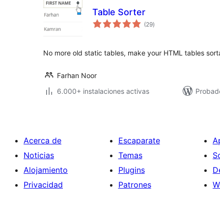
Table Sorter
valoraciones
(29
)
en
total
No more old static tables, make your HTML tables sort
Farhan Noor
6.000+ instalaciones activas
Probado
Acerca de
Escaparate
A
Noticias
Temas
S
Alojamiento
Plugins
D
Privacidad
Patrones
W