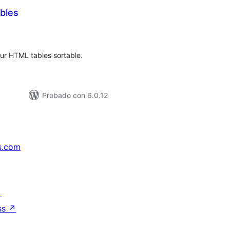
bles
loraciones
n
tal
our HTML tables sortable.
Probado con 6.0.12
s.com
↗
ss
↗