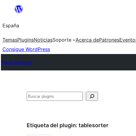
Saltar
al
España
contenido
Temas
Plugins
Noticias
Soporte
Acerca de
Patrones
Evento
Consigue WordPress
Plugin Directory
Buscar
Etiqueta del plugin:
tablesorter