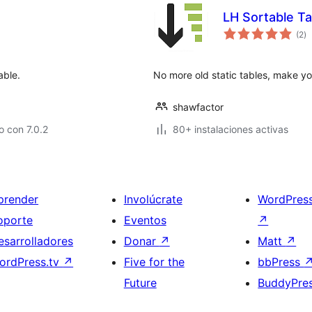
LH Sortable Ta
va
(2
)
e
to
able.
No more old static tables, make y
shawfactor
 con 7.0.2
80+ instalaciones activas
prender
Involúcrate
WordPres
oporte
Eventos
↗
esarrolladores
Donar
↗
Matt
↗
ordPress.tv
↗
Five for the
bbPress
Future
BuddyPre