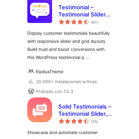
Testimonial –
Testimonial Slider
valoraciones
and Showcase
(67
)
en
total
Plugin
Display customer testimonials beautifully
with responsive slider and grid layouts.
Build trust and boost conversions with
this WordPress testimonial p …
RadiusTheme
20.000+ instalaciones activas
Probado con 7.0.3
Solid Testimonials –
Testimonial Slider,
valoraciones
Video Testimonials
(35
)
en
total
& Customer
Showcase and automate customer
Reviews