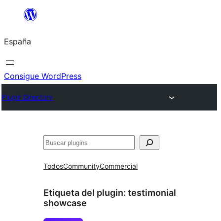
Saltar
al
España
contenido
Consigue WordPress
Plugin Directory
Buscar
Todos
Community
Commercial
Etiqueta del plugin:
testimonial
showcase