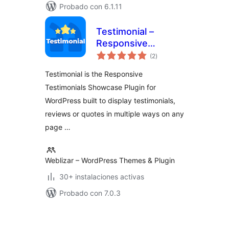
Probado con 6.1.11
Testimonial –
Responsive
valoraciones
Testimonials
(2
)
en
total
Showcase
Testimonial is the Responsive
Testimonials Showcase Plugin for
WordPress built to display testimonials,
reviews or quotes in multiple ways on any
page …
Weblizar – WordPress Themes & Plugin
30+ instalaciones activas
Probado con 7.0.3