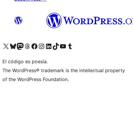
Visita nuestra cuenta de X (anteriormente Twitter)
Visita nuestra cuenta de Bluesky
Visita nuestra cuenta de Mastodon
Visita nuestra cuenta de Threads
Visita nuestra página de Facebook
Visita nuestra cuenta de Instagram
Visita nuestra cuenta de LinkedIn
Visita nuestra cuenta de TikTok
Visita nuestro canal de YouTube
Visita nuestra cuenta de Tumblr
El código es poesía.
The WordPress® trademark is the intellectual property
of the WordPress Foundation.