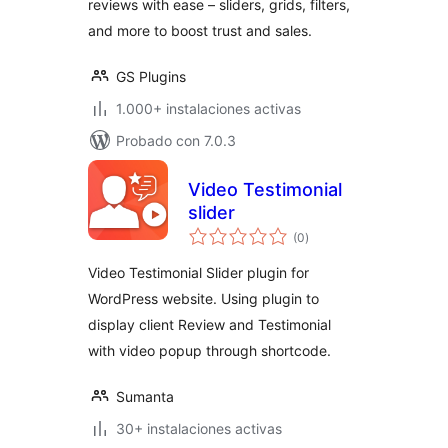
reviews with ease – sliders, grids, filters,
and more to boost trust and sales.
GS Plugins
1.000+ instalaciones activas
Probado con 7.0.3
Video Testimonial
slider
valoraciones
(0
)
en
total
Video Testimonial Slider plugin for
WordPress website. Using plugin to
display client Review and Testimonial
with video popup through shortcode.
Sumanta
30+ instalaciones activas